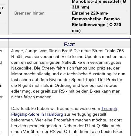
Monobloc-Bremssättel
(
Ø
310 mm
)
en-
0
Bremsen hinten
Einzelne 220-mm-
Bremsscheibe, Brembo
Einkolbenzange
(
Ø 220
mm
)
Fazit
zu
Junge, Junge, was für ein Brett! Die neue Street Triple 765
R hält, was sie verspricht. Viele kleine Updates machen aus
d
dem eh schon sehr guten Nakedbike ein verdammt gutes
Nakedbike. Die Streety fährt sich famos und präzise, der
Motor macht süchtig und die technische Ausstattung ist nun
fast schon auf dem Niveau der Speed Triple. Der Preis für
in
die R geht mehr als in Ordnung und wer es noch etwas
edler mag, der greift zur RS - mit beiden Bikes kann man
er
nichts falsch machen.
Das Testbike haben wir freundlicherweise vom
Triumph
Flagship-Store in Hamburg
zur Verfügung gestellt
u
bekommen. Wer eine Probefahrt machen möchte, ist dort
herzlich gerne eingeladen. Neben der R hat Q-Bike auch
.
einen Vorführer der RS vor Ort - ihr könnt also beide Bikes