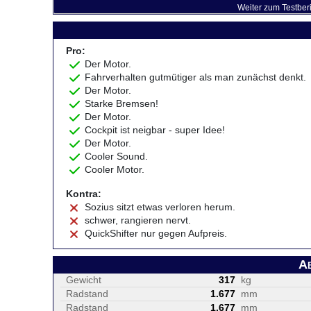
Weiter zum Testber
Pro:
Der Motor.
Fahrverhalten gutmütiger als man zunächst denkt.
Der Motor.
Starke Bremsen!
Der Motor.
Cockpit ist neigbar - super Idee!
Der Motor.
Cooler Sound.
Cooler Motor.
Kontra:
Sozius sitzt etwas verloren herum.
schwer, rangieren nervt.
QuickShifter nur gegen Aufpreis.
A
Gewicht
317
kg
Radstand
1.677
mm
Radstand
1.677
mm