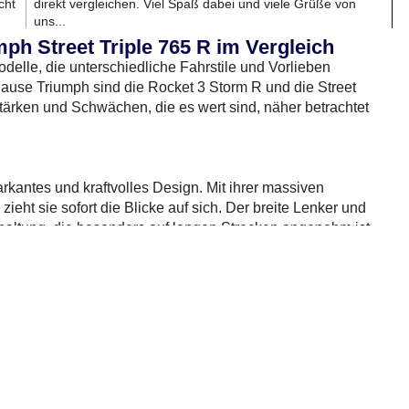
cht
direkt vergleichen. Viel Spaß dabei und viele Grüße von
uns...
ph Street Triple 765 R im Vergleich
rradTest.de auf YouTube
odelle, die unterschiedliche Fahrstile und Vorlieben
use Triumph sind die Rocket 3 Storm R und die Street
tärken und Schwächen, die es wert sind, näher betrachtet
arkantes und kraftvolles Design. Mit ihrer massiven
ht sie sofort die Blicke auf sich. Der breite Lenker und
hrhaltung, die besonders auf langen Strecken angenehm ist.
0 Gebrauchte
gefunden
: Keine Preise verfügbar
et Triple 765 R
als sportlicher und agiler Vertreter. Ihr
 sie zu einem wendigen Begleiter im Stadtverkehr und
on und die ergonomisch angeordneten Bedienelemente
ühl.
em riesigen 2.500 ccm Dreizylindermotor die Nase vorn. Sie
s Drehmoment für ein unvergleichliches Fahrerlebnis.