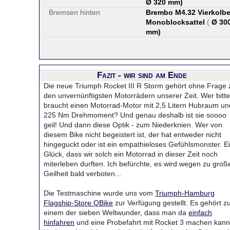
Ø 320 mm
)
Bremsen hinten
Brembo M4.32 Vierkolb
Monoblocksattel
(
Ø 30
mm
)
Fazit - wir sind am Ende
Die neue Triumph Rocket III R Storm gehört ohne Frage 
den unvernünftigsten Motorrädern unserer Zeit. Wer bitte
braucht einen Motorrad-Motor mit 2,5 Litern Hubraum un
225 Nm Drehmoment? Und genau deshalb ist sie soooo
geil! Und dann diese Optik - zum Niederknien. Wer von
diesem Bike nicht begeistert ist, der hat entweder nicht
hingeguckt oder ist ein empathieloses Gefühlsmonster. E
Glück, dass wir solch ein Motorrad in dieser Zeit noch
miterleben durften. Ich befürchte, es wird wegen zu groß
Geilheit bald verboten...
Die Testmaschine wurde uns vom
Triumph-Hamburg
Flagship-Store QBike
zur Verfügung gestellt. Es gehört z
einem der sieben Weltwunder, dass man da
einfach
hinfahren
und eine Probefahrt mit Rocket 3 machen kann