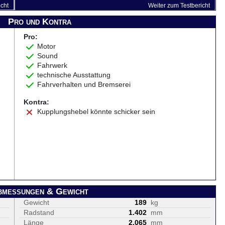
icht
Weiter zum Testbericht
Pro und Kontra
Pro:
Motor
Sound
Fahrwerk
technische Ausstattung
Fahrverhalten und Bremserei
Kontra:
Kupplungshebel könnte schicker sein
bmessungen & Gewicht
Gewicht
189
kg
Radstand
1.402
mm
Länge
2.065
mm