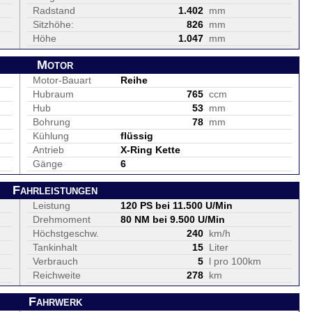
Radstand
1.402
mm
Sitzhöhe:
826
mm
Höhe
1.047
mm
Motor
Motor-Bauart
Reihe
Hubraum
765
ccm
Hub
53
mm
Bohrung
78
mm
Kühlung
flüssig
Antrieb
X-Ring Kette
Gänge
6
Fahrleistungen
Leistung
120 PS bei 11.500 U/Min
Drehmoment
80 NM bei 9.500 U/Min
Höchstgeschw.
240
km/h
Tankinhalt
15
Liter
Verbrauch
5
l pro 100km
Reichweite
278
km
Fahrwerk