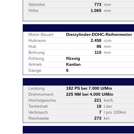
Sitzhöhe:
773
mm
Höhe
1.065
mm
Motor-Bauart
Dreizylinder-DOHC-Reihenmotor
Hubraum
2.458
ccm
Hub
86
mm
Bohrung
110
mm
Kühlung
flüssig
Antrieb
Kardan
Gänge
6
Leistung
182 PS bei 7.000 U/Min
Drehmoment
225 NM bei 4.000 U/Min
Höchstgeschw.
221
km/h
Tankinhalt
18
Liter
Verbrauch
7
l pro 100km
Reichweite
273
km