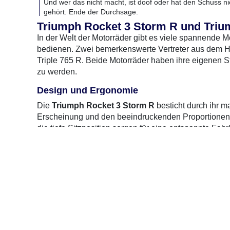
Und wer das nicht macht, ist doof oder hat den Schuss ni
gehört. Ende der Durchsage.
Triumph Rocket 3 Storm R und Trium
Moto
In der Welt der Motorräder gibt es viele spannende M
bedienen. Zwei bemerkenswerte Vertreter aus dem Ha
Triple 765 R. Beide Motorräder haben ihre eigenen S
zu werden.
Design und Ergonomie
Die
Triumph Rocket 3 Storm R
besticht durch ihr m
Erscheinung und den beeindruckenden Proportionen zie
die tiefe Sitzposition sorgen für eine entspannte Fa
0 Gebrauchte
gefunden
: Keine Preise verfügbar
Im Gegensatz dazu präsentiert sich die
Triumph Stre
schlankes Design und die kompakte Bauweise machen
auf kurvigen Landstraßen. Die aufrechte Sitzpositi
sorgen für gute Kontrolle und ein sportliches Fahrgef
Motor und Leistung
In Sachen Leistung hat die Rocket 3 Storm R mit ihr
bietet beeindruckende Leistung und ein unglaubliche