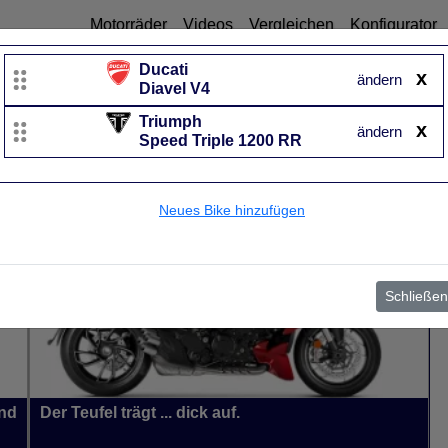
Motorräder
Videos
Vergleichen
Konfigurator
Ducati
x
ändern
Diavel V4
Ducati
Triumph
x
ändern
Diavel V4
Speed Triple 1200 RR
UVP
27.890 €
Baujahr
von 2023 bis 2026~
Neues Bike hinzufügen
Schließen
und
Der Teufel trägt ... dick auf.