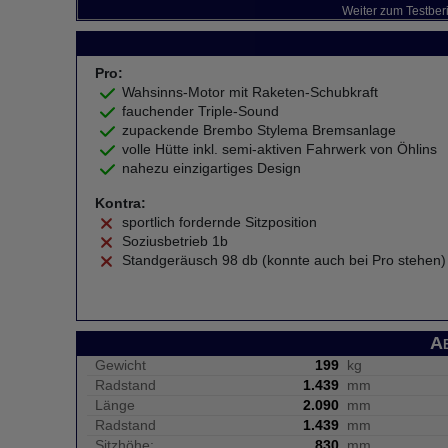
Weiter zum Testber
Pro:
Wahsinns-Motor mit Raketen-Schubkraft
fauchender Triple-Sound
zupackende Brembo Stylema Bremsanlage
volle Hütte inkl. semi-aktiven Fahrwerk von Öhlins
nahezu einzigartiges Design
Kontra:
sportlich fordernde Sitzposition
Soziusbetrieb 1b
Standgeräusch 98 db (konnte auch bei Pro stehen)
A
Gewicht
199
kg
Radstand
1.439
mm
Länge
2.090
mm
Radstand
1.439
mm
Sitzhöhe:
830
mm