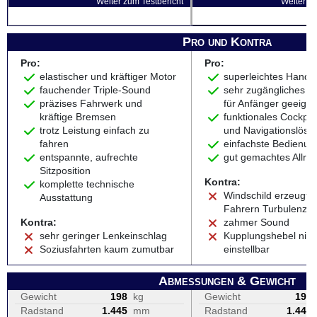
Weiter zum Testbericht
Weiter zu
Pro und Kontra
Pro:
Pro:
elastischer und kräftiger Motor
superleichtes Handli
fauchender Triple-Sound
sehr zugängliches B
präzises Fahrwerk und
für Anfänger geeigne
kräftige Bremsen
funktionales Cockpit
trotz Leistung einfach zu
und Navigationslösu
fahren
einfachste Bedienun
entspannte, aufrechte
gut gemachtes Allro
Sitzposition
Kontra:
komplette technische
Windschild erzeugt b
Ausstattung
Fahrern Turbulenze
Kontra:
zahmer Sound
sehr geringer Lenkeinschlag
Kupplungshebel nich
Soziusfahrten kaum zumutbar
einstellbar
Abmessungen & Gewicht
Gewicht
198
kg
Gewicht
196
Radstand
1.445
mm
Radstand
1.445