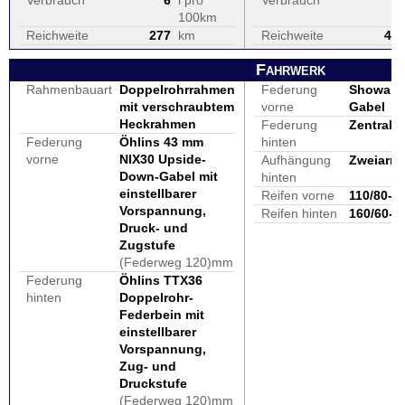
Verbrauch
6
l pro
Verbrauch
100km
Reichweite
277
km
Reichweite
49
Fahrwerk
Rahmenbauart
Doppelrohrrahmen
Federung
Showa 4
mit verschraubtem
vorne
Gabel
Heckrahmen
Federung
Zentralf
Federung
Öhlins 43 mm
hinten
vorne
NIX30 Upside-
Aufhängung
Zweiarm
Down-Gabel mit
hinten
einstellbarer
Reifen vorne
110/80-1
Vorspannung,
Reifen hinten
160/60-1
Druck- und
Zugstufe
(Federweg 120)mm
Federung
Öhlins TTX36
hinten
Doppelrohr-
Federbein mit
einstellbarer
Vorspannung,
Zug- und
Druckstufe
(Federweg 120)mm