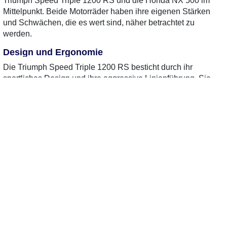
Triumph Speed Triple 1200 RS und die Honda NX 500 im
Mittelpunkt. Beide Motorräder haben ihre eigenen Stärken
und Schwächen, die es wert sind, näher betrachtet zu
werden.
Design und Ergonomie
Die Triumph Speed Triple 1200 RS besticht durch ihr
sportliches Design und ihre aggressive Linienführung. Sie
vermittelt sofort den Eindruck von Geschwindigkeit und
Kraft. Die Sitzposition ist sportlich, was dynamisches Fahren
ermöglicht, auf längeren Strecken aber auch etwas
anstrengend sein kann.
Die Honda NX 500 ist dagegen eher auf Komfort und
Vielseitigkeit ausgelegt. Ihr Design ist weniger aggressiv,
dafür aber funktionell und ansprechend. Die aufrechte
Sitzposition ermöglicht ein entspanntes Fahren, ideal für
längere Touren oder den Stadtverkehr. Hier zeigt sich
bereits ein deutlicher Unterschied in der Zielgruppe der
beiden Motorräder.