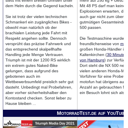
stets mit einem breiten Grinsen unter
mehr auf 250 kg + Gescho
dem Helm durch die Gegend kacheln.
Mit 48 PS darf man keine 
Explosionen erwarten, da
Sie ist trotz der vielen technischen
auch gar nicht zum übera
Schmankerl ein zugängliches Bikes -
gutmütigen Gesamteindru
obwohl man natürlich ob der
500 passen.
brachialen Leistung jede Fahrt mit
Respekt angehen sollte. Dennoch
Die Testmaschine wurde u
versprüht das präzise Fahrwerk und
freundlicherweise von
mot
das entsprechend skalpellhafte
großen Honda-Händler in
Handling jede Menge Vertrauen.
Kaltenkirchen (
30 Minuten 
Triumph ist mit der 1200 RS wirklich
von Hamburg
) zur Verfügu
ein extrem gutes Naked-Bike
Dort steht die NX 500 nebs
gelungen, dass aufgrund des
vielen anderen Honda-Mod
gebotenen auch im
Vorführer für eine Probefah
Wettbewerbsumfeld preislich sehr gut
motofun hat übrigens auch
dasteht. Unbedingt mal Probefahren,
Anzahl an gebrauchten Ma
aber vorher sicherheitshalber den
ein Besuch lohnt sich also
Kontostand checken. Sonst lieber zu
Hause bleiben ...
MotorradTest.de auf YouTube