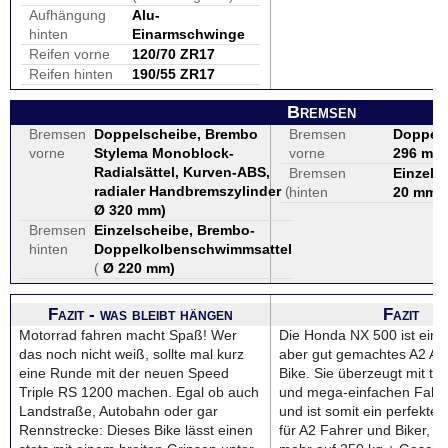
Aufhängung
Alu-
hinten
Einarmschwinge
Reifen vorne
120/70 ZR17
Reifen hinten
190/55 ZR17
Bremsen
Bremsen
Doppelscheibe, Brembo
Bremsen
Doppel
vorne
Stylema Monoblock-
vorne
296 mm
Radialsättel, Kurven-ABS,
Bremsen
Einzels
radialer Handbremszylinder
(
hinten
20 mm
)
Ø 320 mm
)
Bremsen
Einzelscheibe, Brembo-
hinten
Doppelkolbenschwimmsattel
(
Ø 220 mm
)
Fazit - was bleibt hängen
Fazit
Motorrad fahren macht Spaß! Wer
Die Honda NX 500 ist ein 
das noch nicht weiß, sollte mal kurz
aber gut gemachtes A2 Ad
eine Runde mit der neuen Speed
Bike. Sie überzeugt mit ta
Triple RS 1200 machen. Egal ob auch
und mega-einfachen Fahrv
Landstraße, Autobahn oder gar
und ist somit ein perfekter
Rennstrecke: Dieses Bike lässt einen
für A2 Fahrer und Biker, di