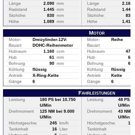
Länge
2.090
mm
Länge
2.165
Radstand
1.445
mm
Radstand
1.445
Sitzhöhe:
830
mm
Sitzhöhe:
830
Höhe
1.089
mm
Höhe
1.415
Motor
Motor-
Dreizylinder-12V-
Motor-
Reihe
Bauart
DOHC-Reihenmotor
Bauart
Hubraum
1.160
ccm
Hubraum
471
Hub
61
mm
Hub
67
Bohrung
90
mm
Bohrung
67
Kühlung
flüssig
Kühlung
flüssig
Antrieb
X-Ring-Kette
Antrieb
Kette
Gänge
6
Gänge
6
Fahrleistungen
Leistung
180 PS bei 10.750
Leistung
48 PS be
U/Min
U/Min
Drehmoment
125 NM bei 9.000
Drehmoment
43 NM b
U/Min
U/Min
Höchstgeschw.
245
km/h
Höchstgeschw.
17
Tankinhalt
16
Liter
Tankinhalt
1