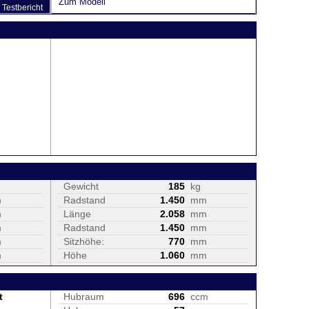
Zum Modell
Testbericht
Gewicht
185
kg
m
Radstand
1.450
mm
m
Länge
2.058
mm
m
Radstand
1.450
mm
m
Sitzhöhe:
770
mm
m
Höhe
1.060
mm
t
Hubraum
696
ccm