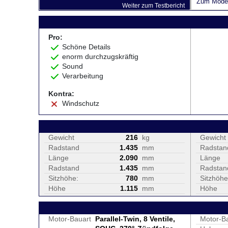
Zum Model
Weiter zum Testbericht
Pro:
Schöne Details
enorm durchzugskräftig
Sound
Verarbeitung
Kontra:
Windschutz
Gewicht
216
kg
Gewicht
Radstand
1.435
mm
Radstan
Länge
2.090
mm
Länge
Radstand
1.435
mm
Radstan
Sitzhöhe:
780
mm
Sitzhöhe
Höhe
1.115
mm
Höhe
Motor-Bauart
Parallel-Twin, 8 Ventile,
Motor-B