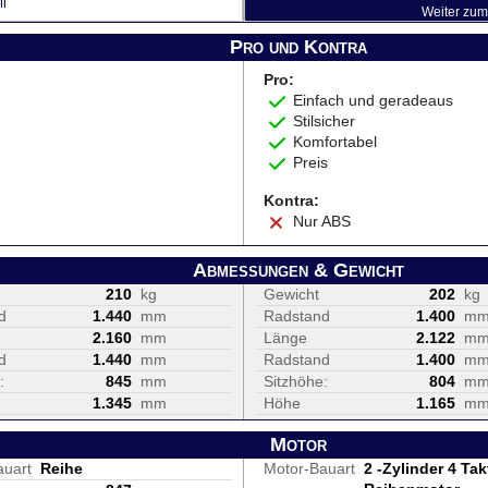
l
Weiter zum 
Pro und Kontra
Pro:
Einfach und geradeaus
Stilsicher
Komfortabel
Preis
Kontra:
Nur ABS
Abmessungen & Gewicht
210
kg
Gewicht
202
kg
d
1.440
mm
Radstand
1.400
m
2.160
mm
Länge
2.122
m
d
1.440
mm
Radstand
1.400
m
:
845
mm
Sitzhöhe:
804
m
1.345
mm
Höhe
1.165
m
Motor
auart
Reihe
Motor-Bauart
2 -Zylinder 4 Tak