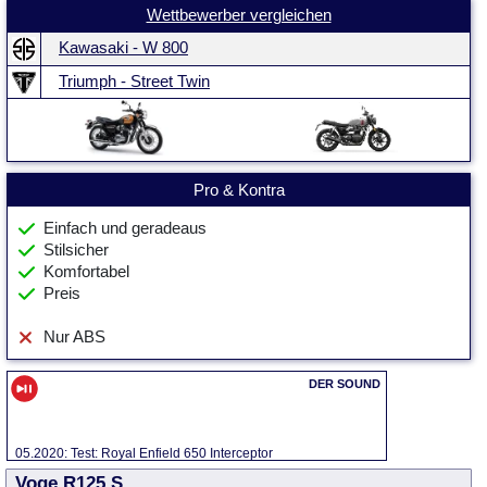
Wettbewerber vergleichen
Kawasaki - W 800
Triumph - Street Twin
Pro & Kontra
Einfach und geradeaus
Stilsicher
Komfortabel
Preis
Nur ABS
05.2020: Test: Royal Enfield 650 Interceptor
Voge R125 S