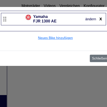
Motorräder
Videos
Vergleichen
Konfigurator
Yamaha
x
ändern
FJR 1300 AE
Neues Bike hinzufügen
Schließen