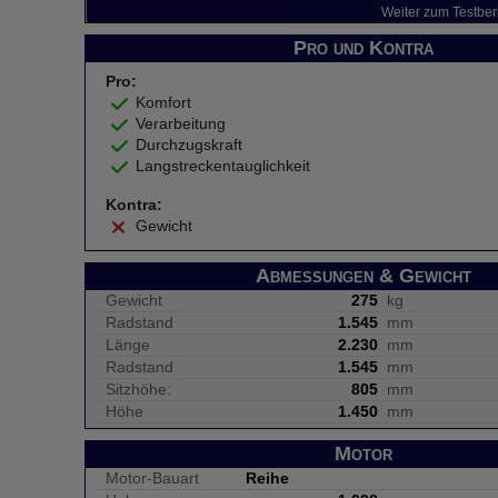
Weiter zum Testber
Pro und Kontra
Pro:
Komfort
Verarbeitung
Durchzugskraft
Langstreckentauglichkeit
Kontra:
Gewicht
Abmessungen & Gewicht
Gewicht
275
kg
Radstand
1.545
mm
Länge
2.230
mm
Radstand
1.545
mm
Sitzhöhe:
805
mm
Höhe
1.450
mm
Motor
Motor-Bauart
Reihe