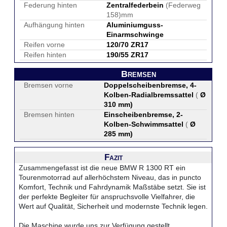
Federung hinten
Zentralfederbein
(Federweg
158)mm
Aufhängung hinten
Aluminiumguss-
Einarmschwinge
Reifen vorne
120/70 ZR17
Reifen hinten
190/55 ZR17
Bremsen
Bremsen vorne
Doppelscheibenbremse, 4-
Kolben-Radialbremssattel
(
Ø
310 mm
)
Bremsen hinten
Einscheibenbremse, 2-
Kolben-Schwimmsattel
(
Ø
285 mm
)
Fazit
Zusammengefasst ist die neue BMW R 1300 RT ein
Tourenmotorrad auf allerhöchstem Niveau, das in puncto
Komfort, Technik und Fahrdynamik Maßstäbe setzt. Sie ist
der perfekte Begleiter für anspruchsvolle Vielfahrer, die
Wert auf Qualität, Sicherheit und modernste Technik legen.
Die Maschine wurde uns zur Verfügung gestellt