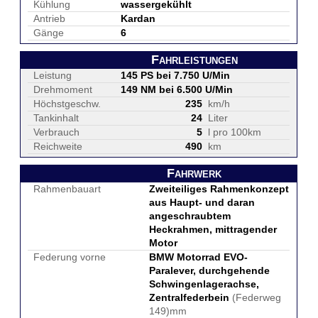
Kühlung
wassergekühlt
Antrieb
Kardan
Gänge
6
Fahrleistungen
Leistung
145 PS bei 7.750 U/Min
Drehmoment
149 NM bei 6.500 U/Min
Höchstgeschw.
235
km/h
Tankinhalt
24
Liter
Verbrauch
5
l pro 100km
Reichweite
490
km
Fahrwerk
Rahmenbauart
Zweiteiliges Rahmenkonzept
aus Haupt- und daran
angeschraubtem
Heckrahmen, mittragender
Motor
Federung vorne
BMW Motorrad EVO-
Paralever, durchgehende
Schwingenlagerachse,
Zentralfederbein
(Federweg
149)mm