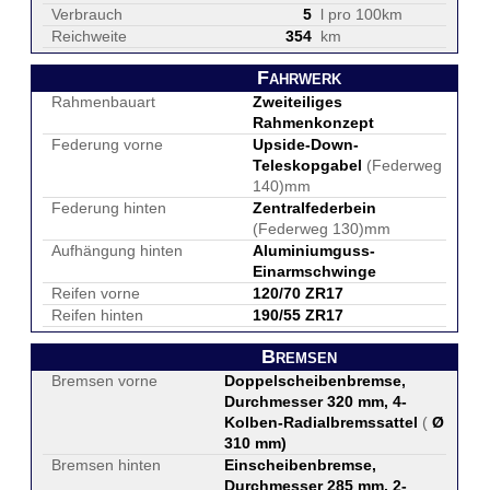
Verbrauch
5
l pro 100km
Reichweite
354
km
Fahrwerk
Rahmenbauart
Zweiteiliges
Rahmenkonzept
Federung vorne
Upside-Down-
Teleskopgabel
(Federweg
140)mm
Federung hinten
Zentralfederbein
(Federweg 130)mm
Aufhängung hinten
Aluminiumguss-
Einarmschwinge
Reifen vorne
120/70 ZR17
Reifen hinten
190/55 ZR17
Bremsen
Bremsen vorne
Doppelscheibenbremse,
Durchmesser 320 mm, 4-
Kolben-Radialbremssattel
(
Ø
310 mm
)
Bremsen hinten
Einscheibenbremse,
Durchmesser 285 mm, 2-