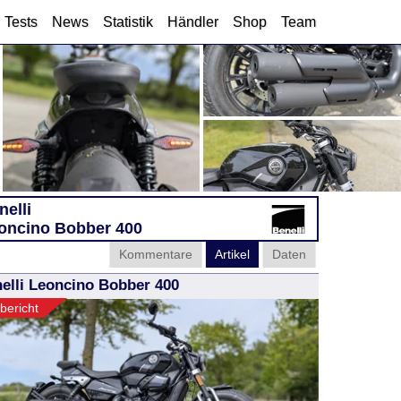
Tests
News
Statistik
Händler
Shop
Team
nelli
oncino Bobber 400
Kommentare
Artikel
Daten
elli Leoncino Bobber 400
bericht