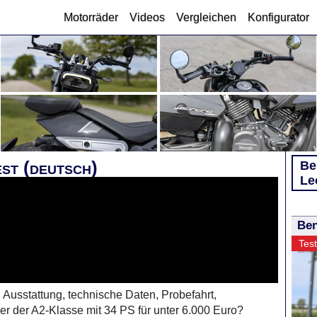
Motorräder
Videos
Vergleichen
Konfigurator
st (deutsch)
Be
Le
Ben
Test
 Ausstattung, technische Daten, Probefahrt,
r der A2-Klasse mit 34 PS für unter 6.000 Euro?