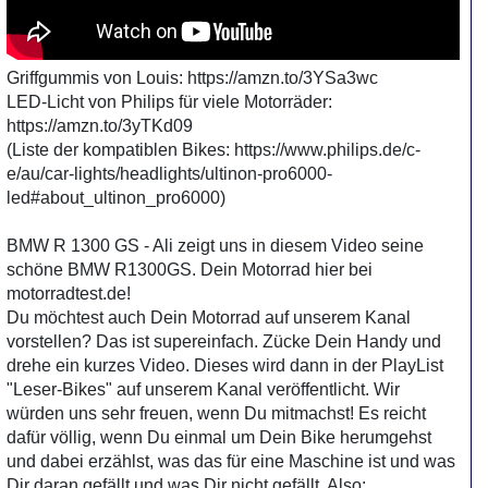
Griffgummis von Louis: https://amzn.to/3YSa3wc
LED-Licht von Philips für viele Motorräder:
https://amzn.to/3yTKd09
(Liste der kompatiblen Bikes: https://www.philips.de/c-
e/au/car-lights/headlights/ultinon-pro6000-
led#about_ultinon_pro6000)
BMW R 1300 GS - Ali zeigt uns in diesem Video seine
schöne BMW R1300GS. Dein Motorrad hier bei
motorradtest.de!
Du möchtest auch Dein Motorrad auf unserem Kanal
vorstellen? Das ist supereinfach. Zücke Dein Handy und
drehe ein kurzes Video. Dieses wird dann in der PlayList
"Leser-Bikes" auf unserem Kanal veröffentlicht. Wir
würden uns sehr freuen, wenn Du mitmachst! Es reicht
dafür völlig, wenn Du einmal um Dein Bike herumgehst
und dabei erzählst, was das für eine Maschine ist und was
Dir daran gefällt und was Dir nicht gefällt. Also: