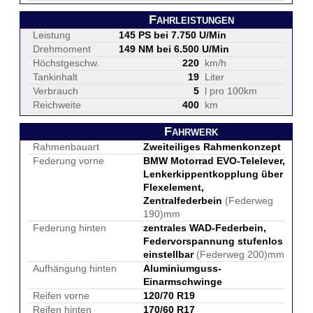
Fahrleistungen
Leistung
145 PS bei 7.750 U/Min
Drehmoment
149 NM bei 6.500 U/Min
Höchstgeschw.
220
km/h
Tankinhalt
19
Liter
Verbrauch
5
l pro 100km
Reichweite
400
km
Fahrwerk
Rahmenbauart
Zweiteiliges Rahmenkonzept
Federung vorne
BMW Motorrad EVO-Telelever,
Lenkerkippentkopplung über
Flexelement,
Zentralfederbein
(Federweg
190)mm
Federung hinten
zentrales WAD-Federbein,
Federvorspannung stufenlos
einstellbar
(Federweg 200)mm
Aufhängung hinten
Aluminiumguss-
Einarmschwinge
Reifen vorne
120/70 R19
Reifen hinten
170/60 R17