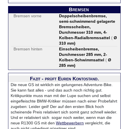
Bremsen
Bremsen vorne
Doppelscheibenbremse,
semi-schwimmend gelagerte
Bremsscheiben,
Durchmesser 310 mm, 4-
Kolben-Radialbremssattel
(
Ø
310 mm
)
Bremsen hinten
Einscheibenbremse,
Durchmesser 285 mm, 2-
Kolben-Schwimmsattel
(
Ø
285 mm
)
Fazit - prüft Euren Kontostand.
Die neue GS ist wirklich ein gelungenes Adventure-Bike.
Sie kann fast alles - und das auch noch richtig gut.
Kritikpunkte muss man mit der Lupe suchen und selbst
eingefleischte BMW-Kritiker müssen nach einer Probefahrt
zugeben: Leider geil! Der auf den ersten Blick hoch
scheinende Preis relativiert sich somit ganz schnell wieder.
Und er relativiert sich sogar noch weiter, wenn man die
neue R1300 GS mit den
Wettbewerbern
vergleicht, die
auch nicht unbedingt günstiger sind.