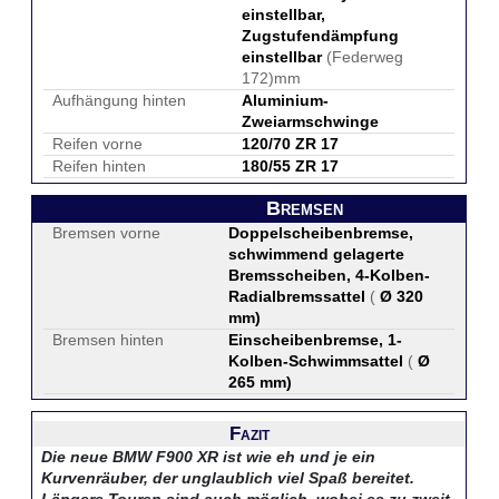
einstellbar,
Zugstufendämpfung
einstellbar
(Federweg
172)mm
Aufhängung hinten
Aluminium-
Zweiarmschwinge
Reifen vorne
120/70 ZR 17
Reifen hinten
180/55 ZR 17
Bremsen
Bremsen vorne
Doppelscheibenbremse,
schwimmend gelagerte
Bremsscheiben, 4-Kolben-
Radialbremssattel
(
Ø 320
mm
)
Bremsen hinten
Einscheibenbremse, 1-
Kolben-Schwimmsattel
(
Ø
265 mm
)
Fazit
Die neue BMW F900 XR ist wie eh und je ein
Kurvenräuber, der unglaublich viel Spaß bereitet.