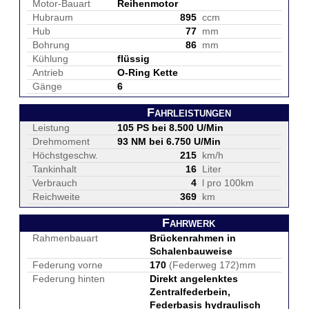
Motor-Bauart
Reihenmotor
Hubraum
895
ccm
Hub
77
mm
Bohrung
86
mm
Kühlung
flüssig
Antrieb
O-Ring Kette
Gänge
6
Fahrleistungen
Leistung
105 PS bei 8.500 U/Min
Drehmoment
93 NM bei 6.750 U/Min
Höchstgeschw.
215
km/h
Tankinhalt
16
Liter
Verbrauch
4
l pro 100km
Reichweite
369
km
Fahrwerk
Rahmenbauart
Brückenrahmen in
Schalenbauweise
Federung vorne
170
(Federweg 172)mm
Federung hinten
Direkt angelenktes
Zentralfederbein,
Federbasis hydraulisch