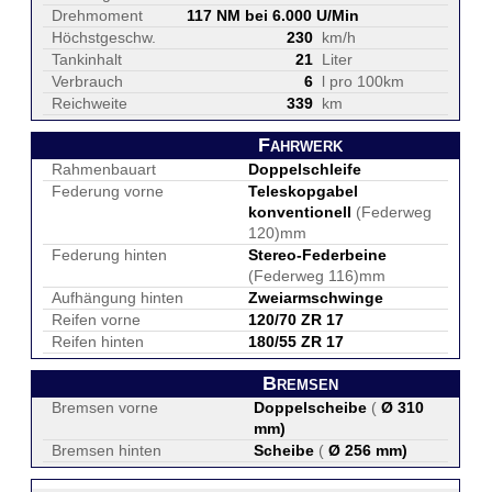
Drehmoment
117 NM bei 6.000 U/Min
Höchstgeschw.
230
km/h
Tankinhalt
21
Liter
Verbrauch
6
l pro 100km
Reichweite
339
km
Fahrwerk
Rahmenbauart
Doppelschleife
Federung vorne
Teleskopgabel
konventionell
(Federweg
120)mm
Federung hinten
Stereo-Federbeine
(Federweg 116)mm
Aufhängung hinten
Zweiarmschwinge
Reifen vorne
120/70 ZR 17
Reifen hinten
180/55 ZR 17
Bremsen
Bremsen vorne
Doppelscheibe
(
Ø 310
mm
)
Bremsen hinten
Scheibe
(
Ø 256 mm
)