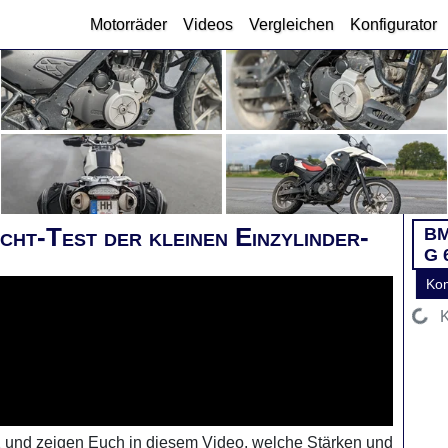
Motorräder
Videos
Vergleichen
Konfigurator
t-Test der kleinen Einzylinder-
B
G 
Ko
K
 und zeigen Euch in diesem Video, welche Stärken und