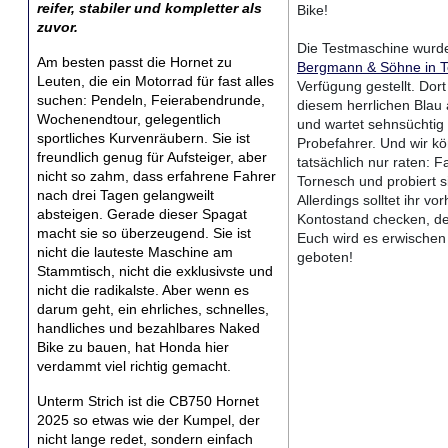
reifer, stabiler und kompletter als
Bike!
zuvor.
Die Testmaschine wurd
Am besten passt die Hornet zu
Bergmann & Söhne in T
Leuten, die ein Motorrad für fast alles
Verfügung gestellt. Dort 
suchen: Pendeln, Feierabendrunde,
diesem herrlichen Blau 
Wochenendtour, gelegentlich
und wartet sehnsüchtig
sportliches Kurvenräubern. Sie ist
Probefahrer. Und wir k
freundlich genug für Aufsteiger, aber
tatsächlich nur raten: F
nicht so zahm, dass erfahrene Fahrer
Tornesch und probiert s
nach drei Tagen gelangweilt
Allerdings solltet ihr vo
absteigen. Gerade dieser Spagat
Kontostand checken, de
macht sie so überzeugend. Sie ist
Euch wird es erwischen -
nicht die lauteste Maschine am
geboten!
Stammtisch, nicht die exklusivste und
nicht die radikalste. Aber wenn es
darum geht, ein ehrliches, schnelles,
handliches und bezahlbares Naked
Bike zu bauen, hat Honda hier
verdammt viel richtig gemacht.
Unterm Strich ist die CB750 Hornet
2025 so etwas wie der Kumpel, der
nicht lange redet, sondern einfach