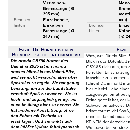
Vierkolben-
Mono
Bremszange
(
Ø
Brems
295 mm
)
monti
mm
)
Bremsen
Einzelscheie,
hinten
Einkolben-
Bremsen
Einze
Bremszange
(
Ø
hinten
Kolbe
240 mm
)
(
Ø 2
Fazit: Die Hornet ist kein
Fazit
Blender – sie liefert einfach ab
Wow, was für ein Bike! 
Die Honda CB750 Hornet des
Blick in das Datenblatt r
Baujahrs 2025 ist ein richtig
GSX-8S nicht aus, um z
starkes Mittelklasse-Naked-Bike,
korrekten Einschätzung
weil sie nicht versucht, alles über
Maschine zu kommen -
Spektakel zu regeln. Sie hat genug
fahren! Dann merkt man
Leistung, um auf der Landstraße
hier mit viel Liebe eine
ernsthaft Spaß zu machen. Sie ist
ausgewogenen Streetfig
leicht und zugänglich genug, um
Beine gestellt hat, der
auch im Alltag nicht zu nerven. Sie
Schwächen aufweist. D
hat moderne Ausstattung, ohne
bringt extrem viel Spaß
den Fahrer mit Technik zu
ohne Ende und muss si
erschlagen. Und sie wirkt nach
KEINEM der derzeitige
dem 2025er Update fahrdynamisch
Wettbewerber verstecke