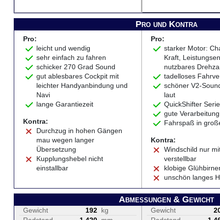
Pro und Kontra
Pro:
Pro:
leicht und wendig
starker Motor: Ch
sehr einfach zu fahren
Kraft, Leistungsen
schicker 270 Grad Sound
nutzbares Drehza
gut ablesbares Cockpit mit
tadelloses Fahrve
leichter Handyanbindung und
schöner V2-Sound
Navi
laut
lange Garantiezeit
QuickShifter Seri
gute Verarbeitung
Kontra:
Fahrspaß in groß
Durchzug in hohen Gängen
mau wegen langer
Kontra:
Übersetzung
Windschild nur m
Kupplungshebel nicht
verstellbar
einstallbar
klobige Glühbirne
unschön langes 
Abmessungen & Gewicht
Gewicht
192
kg
Gewicht
2