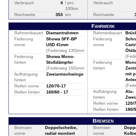
Verbrauch
4
l pro
Verbrauch
100km
Reichweite
353
km
Reichweite
Fahrwerk
Rahmenbauart
Diamantrahmen
Rahmenbauart
Brüc
Federung
Showa SFF-BP
Federung
Schr
vorne
USD 41mm
vorne
Cart
(Federweg 130)mm
Öldä
(Fed
Federung
Showa Mono-
hinten
Stoßdämpfer
Federung
Mono
(Federweg 150)mm
hinten
Zent
mit p
Aufhängung
Zweiarmschwinge
Anle
hinten
(Fed
Reifen vorne
120/70-17
Aufhängung
Alu-
Reifen hinten
160/60 - 17
hinten
Zwei
Reifen vorne
120/
Reifen hinten
180/
Bremsen
Bremsen
Doppelscheibe,
Bremsen
Doppe
vorne
radial montiert
vorne
Kolb