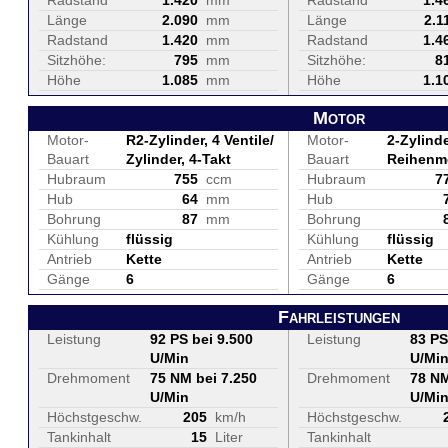
Radstand
1.420
mm
Radstand
1.4
Länge
2.090
mm
Länge
2.1
Radstand
1.420
mm
Radstand
1.4
Sitzhöhe:
795
mm
Sitzhöhe:
8
Höhe
1.085
mm
Höhe
1.1
Motor
Motor-
R2-Zylinder, 4 Ventile/
Motor-
2-Zylinde
Bauart
Zylinder, 4-Takt
Bauart
Reihenm
Hubraum
755
ccm
Hubraum
7
Hub
64
mm
Hub
Bohrung
87
mm
Bohrung
Kühlung
flüssig
Kühlung
flüssig
Antrieb
Kette
Antrieb
Kette
Gänge
6
Gänge
6
Fahrleistungen
Leistung
92 PS bei 9.500
Leistung
83 PS
U/Min
U/Mi
Drehmoment
75 NM bei 7.250
Drehmoment
78 NM
U/Min
U/Mi
Höchstgeschw.
205
km/h
Höchstgeschw.
Tankinhalt
15
Liter
Tankinhalt