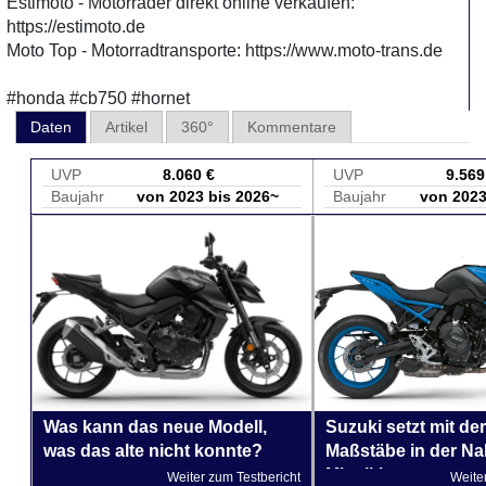
Estimoto - Motorräder direkt online verkaufen:
https://estimoto.de
Moto Top - Motorradtransporte: https://www.moto-trans.de
#honda #cb750 #hornet
Daten
Artikel
360°
Kommentare
UVP
8.060 €
UVP
9.569
Baujahr
von 2023 bis 2026~
Baujahr
von 2023
Was kann das neue Modell,
Suzuki setzt mit d
was das alte nicht konnte?
Maßstäbe in der Na
Mittelklasse.
Weiter zum Testbericht
Weite