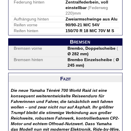
Federung hinten
Zentralfederbein, voll
einstellbar
(Federweg
220)mm
Aufhängung hinten
Zweiarmschwinge aus Alu
Reifen vorne
90/90-21 M/C 54V
Reifen hinten
150/70 R 18 M/C 70V M S
Bremsen
Bremsen vorne
Brembo, Doppelscheibe
(
Ø 282 mm
)
Bremsen hinten
Brembo Einzelscheibe
(
Ø
245 mm
)
Fazit
Die neue Yamaha Ténéré 700 World Raid ist eine
konsequent weiterentwickelte Reiseenduro für
Fahrerinnen und Fahrer, die tatsächlich weit fahren
wollen – und zwar nicht nur auf Asphalt. Ihr größter
Trumpf bleibt die stimmige Verbindung aus großer
Reichweite, robustem Fahrwerk, kontrollierbarem CP2-
Motor und echtem Offroad-Nutzwert. Dass Yamaha
das Modell nun mit moderner Elektronik, Ride-by-Wire,