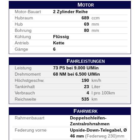
Motor
Motor-Bauart
2 Zylinder Reihe
Hubraum
689
ccm
Hub
69
mm
Bohrung
80
mm
Kühlung
Flüssig
Antrieb
Kette
Gänge
6
Fahrleistungen
Leistung
73 PS bei 9.000 U/Min
Drehmoment
68 NM bei 6.500 U/Min
Höchstgeschw.
190
km/h
Tankinhalt
23
Liter
Verbrauch
4
l pro 100km
Reichweite
535
km
Fahrwerk
Rahmenbauart
Doppelschleifen-
Zentralrohrrahmen
Federung vorne
Upside-Down-Telegabel, Ø
46 mm
(Federweg 230)mm