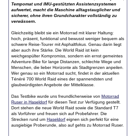
Tempomat und IMU-gestützten Assistenzsystemen
aufwertet, macht die Maschine alltagstauglicher und
sicherer, ohne ihren Grundcharakter vollständig zu
verwässern.
Gleichzeitig bleibt sie ein Motorrad mit klarer Haltung:
hoch, präsent, funktional und bewusst weniger bequem als
schwere Reise-Tourer mit Asphaltfokus. Genau darin liegt
aber auch ihre Stärke. Die World Raid ist kein
weichgespülter Kompromiss, sondern ein ernst gemeintes
Adventure-Bike für lange Distanzen, schlechte Wege und
Menschen, die lieber Horizonte als Stadtgrenzen anpeilen.
Wer genau so ein Motorrad sucht, findet in der aktuellen
Ténéré 700 World Raid eines der spannendsten und
glaubwürdigsten Angebote der Mittelklasse.
Das Testbike wurde uns freundlicherweise von
Motorrad
Ruser in Haseldorf
für diesen Test zur Verfügung gestellt.
Dort stehen die neue World Raid sowie die Standard T7
als Vorführer und freuen sich auf Probefahrer. Die
Strecken rund um
Haseldorf
eignen sich perfekt für eine
ausgiebige Proberunde, also auf gehts zu Motorrad Ruser.