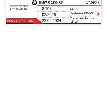
Karlsruher Str. 69
17.990 €
BMW R 1250 RS
75179 Pforzheim
kein Bild verfügbar
8.107
07231/930862
44263
BMW R 1250 RS
DortmundBMW
02/2026
Motorrad Zentren
22.02.2024
BMW Gebrauchte
NRW
Nortkirchenstr. 111
44263 Dortmund
0231-9506-5850