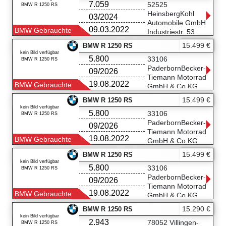
7.059
04328 Leipzig
52525
BMW R 1250 RS
0341-2587566
HeinsbergKohl
03/2024
Automobile GmbH
09.03.2022
BMW Gebrauchte
Industriestr. 53
52525 Heinsberg
15.499 €
BMW R 1250 RS
(02452) 9135-0
kein Bild verfügbar
5.800
33106
BMW R 1250 RS
PaderbornBecker-
09/2026
Tiemann Motorrad
19.08.2022
BMW Gebrauchte
GmbH & Co.KG
Halberstädter
15.499 €
BMW R 1250 RS
Straße 53
kein Bild verfügbar
5.800
33106 Paderborn
33106
BMW R 1250 RS
05251/54500990
PaderbornBecker-
09/2026
Tiemann Motorrad
19.08.2022
BMW Gebrauchte
GmbH & Co.KG
Halberstädter
15.499 €
BMW R 1250 RS
Straße 53
kein Bild verfügbar
5.800
33106 Paderborn
33106
BMW R 1250 RS
05251/54500990
PaderbornBecker-
09/2026
Tiemann Motorrad
19.08.2022
BMW Gebrauchte
GmbH & Co.KG
Halberstädter
15.290 €
BMW R 1250 RS
Straße 53
kein Bild verfügbar
2.943
33106 Paderborn
78052 Villingen-
BMW R 1250 RS