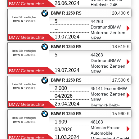
26.06.2024
BMW Gebrauchte
Hafelsstr. 246
47809 Krefeld
20.490 €
BMW R 1250 RS
02151/1598711
kein Bild verfügbar
5
44263
BMW R 1250 RS
DortmundBMW
--
Motorrad Zentren
19.07.2024
BMW Gebrauchte
NRW
Nortkirchenstr. 111
18.619 €
BMW R 1250 RS
44263 Dortmund
kein Bild verfügbar
5
0231-9506-5850
44263
BMW R 1250 RS
DortmundBMW
--
Motorrad Zentren
19.07.2024
BMW Gebrauchte
NRW
Nortkirchenstr. 111
17.590 €
BMW R 1250 RS
44263 Dortmund
kein Bild verfügbar
2.000
0231-9506-5850
45141 EssenBMW
BMW R 1250 RS
Motorrad Zentren
04/2026
NRW
25.04.2024
BMW Gebrauchte
Berthold-Beitz-
Boulevard 510
15.990 €
BMW R 1250 RS
45141 Essen
kein Bild verfügbar
1.909
0201-8318-3850
48163
BMW R 1250 RS
MünsterProcar
03/2026
Automobile
11.03.2024
BMW Gebrauchte
Münsterland GmbH