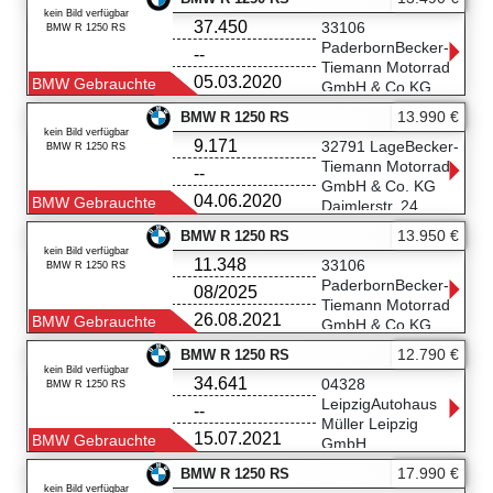
Straße 53
kein Bild verfügbar
37.450
33106 Paderborn
33106
BMW R 1250 RS
05251/54500990
PaderbornBecker-
--
Tiemann Motorrad
05.03.2020
BMW Gebrauchte
GmbH & Co.KG
Halberstädter
13.990 €
BMW R 1250 RS
Straße 53
kein Bild verfügbar
9.171
33106 Paderborn
32791 LageBecker-
BMW R 1250 RS
05251/54500990
Tiemann Motorrad
--
GmbH & Co. KG
04.06.2020
BMW Gebrauchte
Daimlerstr. 24
32791 Lage
13.950 €
BMW R 1250 RS
05232 9260590
kein Bild verfügbar
11.348
33106
BMW R 1250 RS
PaderbornBecker-
08/2025
Tiemann Motorrad
26.08.2021
BMW Gebrauchte
GmbH & Co.KG
Halberstädter
12.790 €
BMW R 1250 RS
Straße 53
kein Bild verfügbar
34.641
33106 Paderborn
04328
BMW R 1250 RS
05251/54500990
LeipzigAutohaus
--
Müller Leipzig
15.07.2021
BMW Gebrauchte
GmbH
Schongauerstr.29-
17.990 €
BMW R 1250 RS
31
kein Bild verfügbar