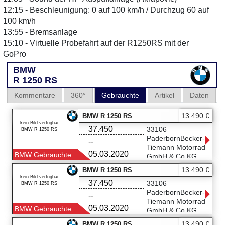
12:15 - Beschleunigung: 0 auf 100 km/h / Durchzug 60 auf
100 km/h
13:55 - Bremsanlage
15:10 - Virtuelle Probefahrt auf der R1250RS mit der
GoPro
BMW
R 1250 RS
Kommentare
360°
Gebrauchte
Artikel
Daten
13.490 €
BMW R 1250 RS
kein Bild verfügbar
37.450
33106
BMW R 1250 RS
PaderbornBecker-
--
Tiemann Motorrad
05.03.2020
BMW Gebrauchte
GmbH & Co.KG
Halberstädter
13.490 €
BMW R 1250 RS
Straße 53
kein Bild verfügbar
37.450
33106 Paderborn
33106
BMW R 1250 RS
05251/54500990
PaderbornBecker-
--
Tiemann Motorrad
05.03.2020
BMW Gebrauchte
GmbH & Co.KG
Halberstädter
13.490 €
BMW R 1250 RS