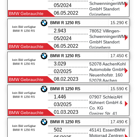
05251/54500990
SchwenningenWMH
05/2024
GmbH Standort
06.05.2022
BMW Gebrauchte
Grüneberg
Heinrich-Hertz-
15.290 €
BMW R 1250 RS
Straße 19
kein Bild verfügbar
2.943
78052 Villingen-
78052 Villingen-
BMW R 1250 RS
Schwenningen
SchwenningenWMH
05/2024
07721-99819-15
GmbH Standort
06.05.2022
BMW Gebrauchte
Grüneberg
Heinrich-Hertz-
17.450 €
BMW R 1250 RS
Straße 19
kein Bild verfügbar
3.029
78052 Villingen-
52078 AachenKohl
BMW R 1250 RS
Schwenningen
Automobile GmbH
02/2025
07721-99819-15
Neuenhofstr. 160
08.02.2023
BMW Gebrauchte
52078 Aachen
0241936888194
15.590 €
BMW R 1250 RS
kein Bild verfügbar
1.446
07907 SchleizAH
BMW R 1250 RS
Kühnert GmbH &
03/2025
Co. KG
01.03.2023
BMW Gebrauchte
Greizer Str. 41
07907 Schleiz
17.490 €
BMW R 1250 RS
(03663) 43440
kein Bild verfügbar
502
45141 EssenBMW
BMW R 1250 RS
Motorrad Zentren