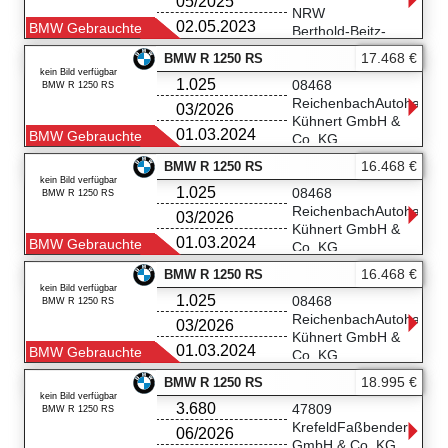
05/2025
NRW
02.05.2023
BMW Gebrauchte
Berthold-Beitz-
Boulevard 510
17.468 €
BMW R 1250 RS
45141 Essen
kein Bild verfügbar
1.025
0201-8318-3850
08468
BMW R 1250 RS
ReichenbachAutohaus
03/2026
Kühnert GmbH &
01.03.2024
BMW Gebrauchte
Co. KG
Zwickauer Str. 275
16.468 €
BMW R 1250 RS
08468
kein Bild verfügbar
1.025
Reichenbach
08468
BMW R 1250 RS
03675/61020
ReichenbachAutohaus
03/2026
Kühnert GmbH &
01.03.2024
BMW Gebrauchte
Co. KG
Zwickauer Str. 275
16.468 €
BMW R 1250 RS
08468
kein Bild verfügbar
1.025
Reichenbach
08468
BMW R 1250 RS
03675/61020
ReichenbachAutohaus
03/2026
Kühnert GmbH &
01.03.2024
BMW Gebrauchte
Co. KG
Zwickauer Str. 275
18.995 €
BMW R 1250 RS
08468
kein Bild verfügbar
3.680
Reichenbach
47809
BMW R 1250 RS
03675/61020
KrefeldFaßbender
06/2026
GmbH & Co. KG