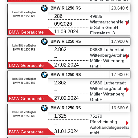
Weseler Str. 729
20.640 €
BMW R 1250 RS
48163 Münster
kein Bild verfügbar
286
0251-97124 25
49835
BMW R 1250 RS
WietmarschenHelming
09/2026
& Sohn GmbH
11.09.2024
BMW Gebrauchte
Einsteinstr. 3
49835
17.900 €
BMW R 1250 RS
Wietmarschen
kein Bild verfügbar
2.862
05908/ 84939983
06886 Lutherstadt
BMW R 1250 RS
WittenbergAutohaus
--
Müller Wittenberg
27.02.2024
BMW Gebrauchte
GmbH
Dessauer Str. 9
17.900 €
BMW R 1250 RS
06886 Lutherstadt
kein Bild verfügbar
2.862
Wittenberg
06886 Lutherstadt
BMW R 1250 RS
(03491) 433430
WittenbergAutohaus
--
Müller Wittenberg
27.02.2024
BMW Gebrauchte
GmbH
Dessauer Str. 9
16.660 €
BMW R 1250 RS
06886 Lutherstadt
kein Bild verfügbar
1.325
Wittenberg
75179
BMW R 1250 RS
(03491) 433430
Pforzheimahg
--
Autohandelsgesellschaft
31.01.2024
BMW Gebrauchte
mbH