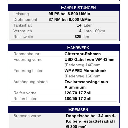
Fahrleistungen
Leistung
95 PS bei 8.500 U/Min
Drehmoment
87 NM bei 8.000 U/Min
Tankinhalt
14
Liter
Verbrauch
4
l pro 100km
Reichweite
325
km
Fahrwerk
Rahmenbauart
Gitterrohr-Rahmen
Federung vorne
USD-Gabel von WP 43mm
(Federweg 140)mm
Federung hinten
WP APEX Monoshock
(Federweg 150)mm
Aufhängung hinten
Zweiarmschwinge aus
Aluminium
Reifen vorne
120/70 17 Zoll
Reifen hinten
180/55 17 Zoll
Bremsen
Bremsen vorne
Doppelscheibe, J.Juan 4-
Kolben-Festsattel radial
(
Ø 300 mm
)