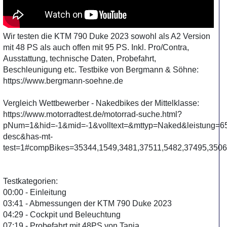
Wir testen die KTM 790 Duke 2023 sowohl als A2 Version
mit 48 PS als auch offen mit 95 PS. Inkl. Pro/Contra,
Ausstattung, technische Daten, Probefahrt,
Beschleunigung etc. Testbike von Bergmann & Söhne:
https://www.bergmann-soehne.de
Vergleich Wettbewerber - Nakedbikes der Mittelklasse:
https://www.motorradtest.de/motorrad-suche.html?
pNum=1&hid=-1&mid=-1&volltext=&mttyp=Naked&leistu
desc&has-mt-
test=1#compBikes=35344,1549,3481,37511,5482,37495,3506
Testkategorien:
00:00 - Einleitung
03:41 - Abmessungen der KTM 790 Duke 2023
04:29 - Cockpit und Beleuchtung
07:19 - Probefahrt mit 48PS von Tanja