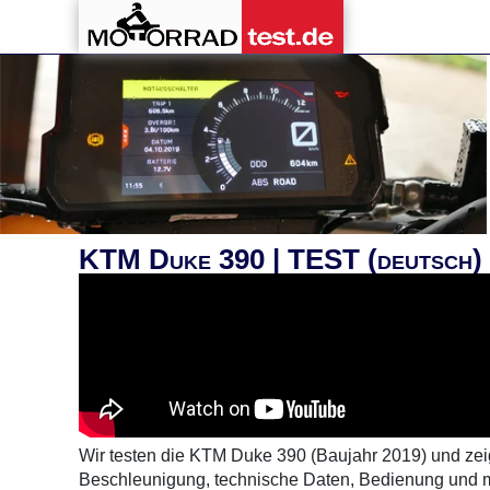
KTM Duke 390 | TEST (deutsch)
Wir testen die KTM Duke 390 (Baujahr 2019) und zeig
Beschleunigung, technische Daten, Bedienung und m