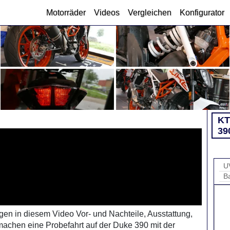
Motorräder
Videos
Vergleichen
Konfigurator
K
39
U
B
en in diesem Video Vor- und Nachteile, Ausstattung,
achen eine Probefahrt auf der Duke 390 mit der