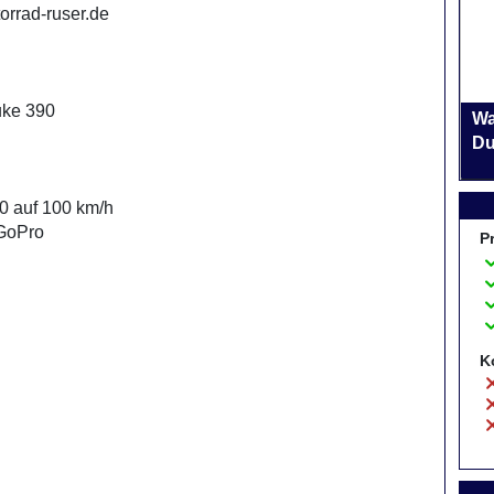
orrad-ruser.de
uke 390
Wa
Du
0 auf 100 km/h
 GoPro
P
K