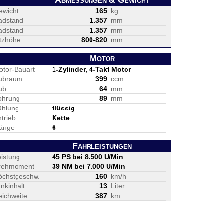
Abmessungen & Gewicht
ewicht
165
kg
adstand
1.357
mm
adstand
1.357
mm
itzhöhe:
800-820
mm
Motor
otor-Bauart
1-Zylinder, 4-Takt Motor
ubraum
399
ccm
ub
64
mm
ohrung
89
mm
ühlung
flüssig
trieb
Kette
änge
6
Fahrleistungen
eistung
45 PS bei 8.500 U/Min
rehmoment
39 NM bei 7.000 U/Min
öchstgeschw.
160
km/h
nkinhalt
13
Liter
eichweite
387
km
Fahrwerk