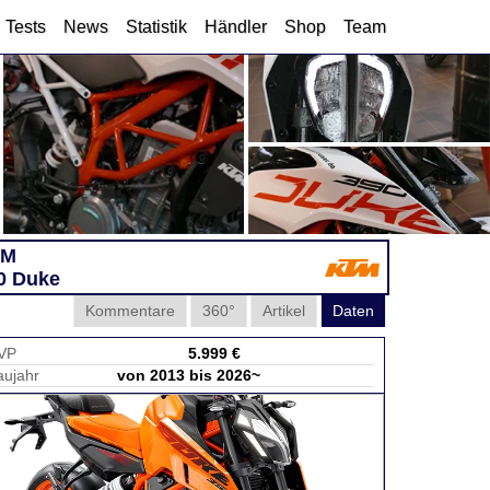
Tests
News
Statistik
Händler
Shop
Team
TM
0 Duke
Kommentare
360°
Artikel
Daten
VP
5.999 €
aujahr
von 2013 bis 2026~