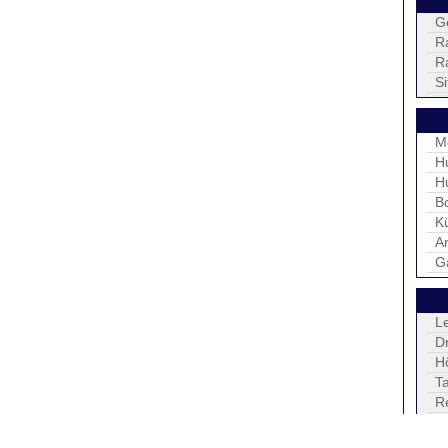
G
R
R
S
M
H
H
B
K
An
G
L
D
H
Ta
R