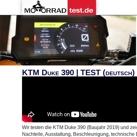
KTM Duke 390 | TEST (deutsch)
Wir testen die KTM Duke 390 (Baujahr 2019) und zei
Nachteile, Ausstattung, Beschleunigung, technische