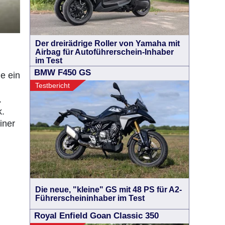
Der dreirädrige Roller von Yamaha mit
Airbag für Autoführerschein-Inhaber
im Test
BMW F450 GS
e ein
Testbericht
.
k.
iner
Die neue, "kleine" GS mit 48 PS für A2-
Führerscheininhaber im Test
Royal Enfield Goan Classic 350