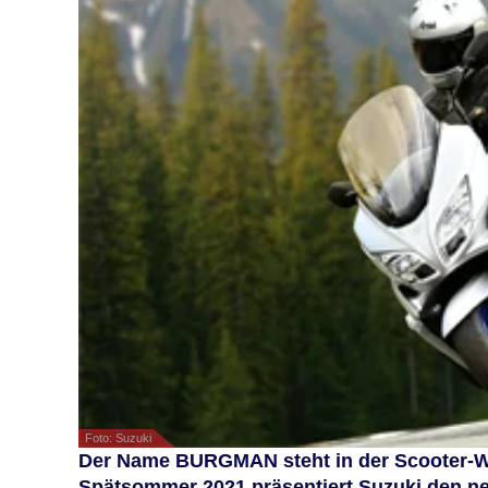
Foto: Suzuki
Der Name BURGMAN steht in der Scooter-Wel
Spätsommer 2021 präsentiert Suzuki den n