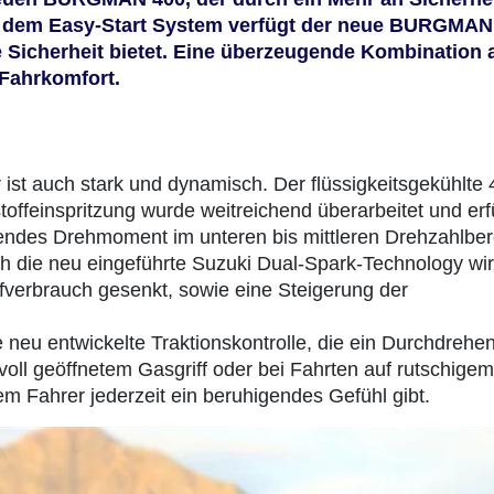
en dem Easy-Start System verfügt der neue BURGMAN
he Sicherheit bietet. Eine überzeugende Kombination 
 Fahrkomfort.
ist auch stark und dynamisch. Der flüssigkeitsgekühlte 
offeinspritzung wurde weitreichend überarbeitet und erfü
endes Drehmoment im unteren bis mittleren Drehzahlber
rch die neu eingeführte Suzuki Dual-Spark-Technology wir
ffverbrauch gesenkt, sowie eine Steigerung der
eu entwickelte Traktionskontrolle, die ein Durchdrehe
oll geöffnetem Gasgriff oder bei Fahrten auf rutschigem
 Fahrer jederzeit ein beruhigendes Gefühl gibt.