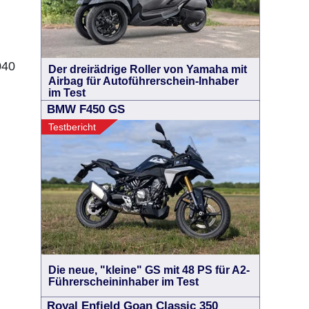
040
Der dreirädrige Roller von Yamaha mit
Airbag für Autoführerschein-Inhaber
im Test
BMW F450 GS
Testbericht
Die neue, "kleine" GS mit 48 PS für A2-
Führerscheininhaber im Test
Royal Enfield Goan Classic 350