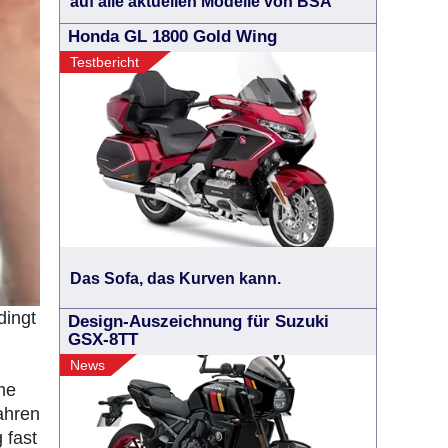
auf alle aktuellen Modelle von BSA
Honda GL 1800 Gold Wing
Testbericht
Das Sofa, das Kurven kann.
dingt
Design-Auszeichnung für Suzuki
GSX-8TT
News
me
ahren
 fast