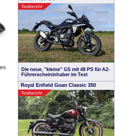
Testbericht
 es
Die neue, "kleine" GS mit 48 PS für A2-
Führerscheininhaber im Test
Royal Enfield Goan Classic 350
Testbericht