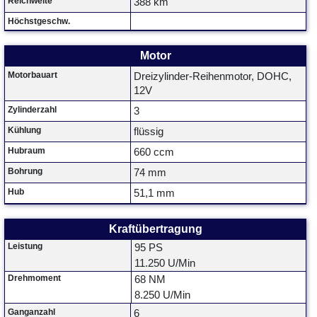
Reichweite
388 km
Höchstgeschw.
Motor
Motorbauart
Dreizylinder-Reihenmotor, DOHC,
12V
Zylinderzahl
3
Kühlung
flüssig
Hubraum
660 ccm
Bohrung
74 mm
Hub
51,1 mm
Kraftübertragung
Leistung
95 PS
11.250 U/Min
Drehmoment
68 NM
8.250 U/Min
Ganganzahl
6