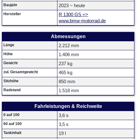
Baujahr
2023 ~ heute
Hersteller
R 1300 GS =>
www.bmw-motorrad.de
Abmessungen
Länge
2.212 mm
Höhe
1.406 mm
Gewicht
237 kg
zul. Gesamtgewicht
465 kg
Sitzhöhe
850 mm
Radstand
1.518 mm
Fahrleistungen & Reichweite
0 auf 100
3,6 s
60 auf 100
3,5 s
Tankinhalt
19 l