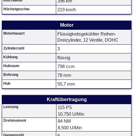
Reichweite
396 km
Höchstgeschw.
219 km/h
Motor
Motorbauart
Flüssigkeitsgekühlter Reihen-
Dreizylinder, 12 Ventile, DOHC
Zylinderzahl
3
Kühlung
flüssig
Hubraum
798 ccm
Bohrung
78 mm
Hub
55,7 mm
Kraftübertragung
Leistung
115 PS
10.750 U/Min
Drehmoment
84 NM
8.500 U/Min
Ganganzahl
6