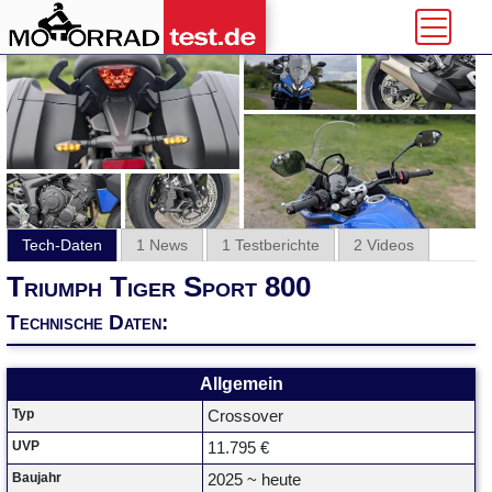
Tech-Daten
1 News
1 Testberichte
2 Videos
Triumph Tiger Sport 800
Technische Daten:
Allgemein
Typ
Crossover
UVP
11.795 €
Baujahr
2025 ~ heute