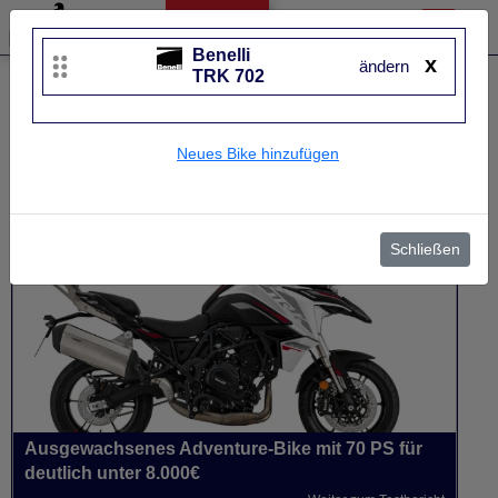
Benelli
x
ändern
TRK 702
Liste bearbeiten
Benelli
TRK 702
Neues Bike hinzufügen
UVP
8.299 €
Baujahr
von 2023 bis 2026~
Schließen
Ausgewachsenes Adventure-Bike mit 70 PS für
deutlich unter 8.000€