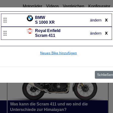
Motorräder
Videos
Vergleichen
Konfigurator
BMW
x
ändern
S 1000 XR
Royal Enfield
Royal Enfield
x
ändern
Scram 411
Scram 411
UVP
4.990 €
Baujahr
von 2022 bis 2026~
Neues Bike hinzufügen
Schließen
Was kann die Scram 411 und wo sind die
Unterschiede zur Himalayan?