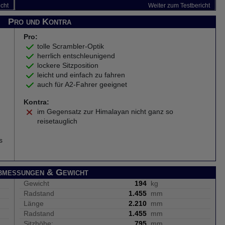
icht
Weiter zum Testbericht
Pro und Kontra
Pro:
tolle Scrambler-Optik
herrlich entschleunigend
lockere Sitzposition
leicht und einfach zu fahren
auch für A2-Fahrer geeignet
Kontra:
im Gegensatz zur Himalayan nicht ganz so
reisetauglich
s
bmessungen & Gewicht
Gewicht
194
kg
Radstand
1.455
mm
Länge
2.210
mm
Radstand
1.455
mm
Sitzhöhe:
795
mm