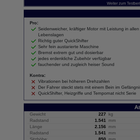
Weiter zum Testber
Pro:
Seidenweicher, kräftiger Motor mit Leistung in allen
Lebenslagen
Richtig guter QuickShifter
Sehr fein austarierte Maschine
Bremst extrem gut und dosierbar
jedes erdenkliche Zubehör verfügbar
fauchender und zugleich heiser Sound
Kontra:
Vibrationen bei höheren Drehzahlen
Der Fahrer steckt stets mit einem Bein im Gefängni
QuickShifter, Heizgriffe und Tempomat nicht Serie
A
Gewicht
227
kg
Radstand
1.541
mm
Länge
2.156
mm
Radstand
1.541
mm
Sitzhöhe:
850
mm