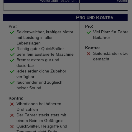
Weiter zum Testbericht
Weiter zu
Pro und Kontra
Pro:
Pro:
Seidenweicher, kräftiger Motor
Viel Platz für Fahrer
mit Leistung in allen
Beifahrer
Lebenslagen
Kontra:
Richtig guter QuickShifter
Seitenständer etwas 
Sehr fein austarierte Maschine
gemacht
Bremst extrem gut und
dosierbar
jedes erdenkliche Zubehör
verfügbar
fauchender und zugleich
heiser Sound
Kontra:
Vibrationen bei höheren
Drehzahlen
Der Fahrer steckt stets mit
einem Bein im Gefängnis
QuickShifter, Heizgriffe und
Tempomat nicht Serie