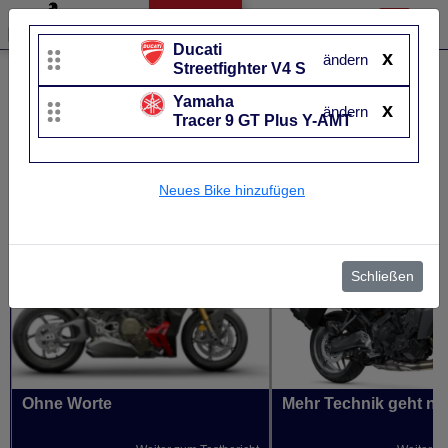
Ducati
x
ändern
Streetfighter V4 S
Liste bearbeiten
Yamaha
x
Ducati
Yamaha
ändern
Tracer 9 GT Plus Y-AMT
Streetfighter V4 S
Tracer 9 GT Plus Y
UVP
28.390 €
UVP
19.249 €
Neues Bike hinzufügen
Baujahr
von 2021 bis 2026~
Baujahr
von 2025 b
Schließen
Ohne Worte
Mehr Technik geht nic