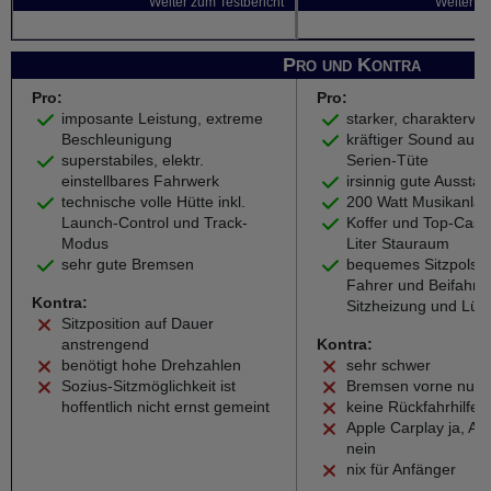
Weiter zum Testbericht
Weiter zu
Pro und Kontra
Pro:
Pro:
imposante Leistung, extreme
starker, charaktervol
Beschleunigung
kräftiger Sound aus 
superstabiles, elektr.
Serien-Tüte
einstellbares Fahrwerk
irsinnig gute Ausstat
technische volle Hütte inkl.
200 Watt Musikanla
Launch-Control und Track-
Koffer und Top-Case
Modus
Liter Stauraum
sehr gute Bremsen
bequemes Sitzpolste
Fahrer und Beifahrer 
Kontra:
Sitzheizung und Lüf
Sitzposition auf Dauer
anstrengend
Kontra:
benötigt hohe Drehzahlen
sehr schwer
Sozius-Sitzmöglichkeit ist
Bremsen vorne nur 
hoffentlich nicht ernst gemeint
keine Rückfahrhilfe
Apple Carplay ja, An
nein
nix für Anfänger