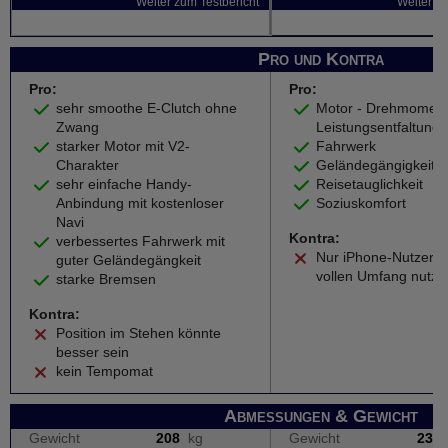
Weiter zum Testbericht
Weiter zu
Pro und Kontra
Pro:
Pro:
sehr smoothe E-Clutch ohne
Motor - Drehmomen
Zwang
Leistungsentfaltung
starker Motor mit V2-
Fahrwerk
Charakter
Geländegängigkeit
sehr einfache Handy-
Reisetauglichkeit
Anbindung mit kostenloser
Soziuskomfort
Navi
Kontra:
verbessertes Fahrwerk mit
Nur iPhone-Nutzer 
guter Geländegängkeit
vollen Umfang nutze
starke Bremsen
Kontra:
Position im Stehen könnte
besser sein
kein Tempomat
Abmessungen & Gewicht
Gewicht
208
kg
Gewicht
231