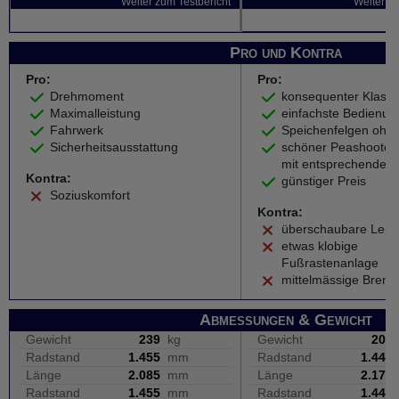
Weiter zum Testbericht
Weiter zu
Pro und Kontra
Pro:
Pro:
Drehmoment
konsequenter Klassi
Maximalleistung
einfachste Bedienun
Fahrwerk
Speichenfelgen ohne
Sicherheitsausstattung
schöner Peashooter
mit entsprechenden
Kontra:
günstiger Preis
Soziuskomfort
Kontra:
überschaubare Leis
etwas klobige
Fußrastenanlage
mittelmässige Brem
Abmessungen & Gewicht
Gewicht
239
kg
Gewicht
205
Radstand
1.455
mm
Radstand
1.440
Länge
2.085
mm
Länge
2.170
Radstand
1.455
mm
Radstand
1.440