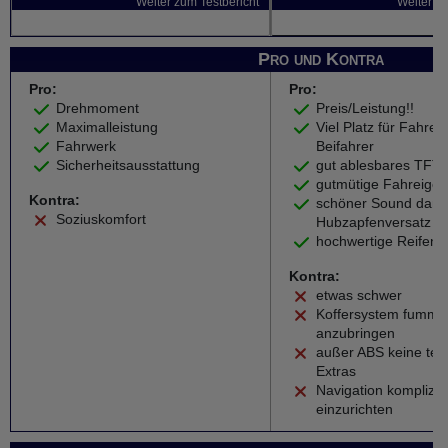
Weiter zum Testbericht
Weiter zu
Pro und Kontra
Pro:
Pro:
Drehmoment
Preis/Leistung!!
Maximalleistung
Viel Platz für Fahrer
Fahrwerk
Beifahrer
Sicherheitsausstattung
gut ablesbares TFT 
gutmütige Fahreigen
Kontra:
schöner Sound dank
Soziuskomfort
Hubzapfenversatz
hochwertige Reifen
Kontra:
etwas schwer
Koffersystem fummel
anzubringen
außer ABS keine tec
Extras
Navigation komplizie
einzurichten