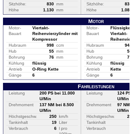
Sitzhöhe:
830
mm
Sitzhöhe:
830
Höhe
1.130
mm
Höhe
1.080
Motor
Motor-
Viertakt-
Motor-
Flüssigkeit
Bauart
Reihenvierzylinder mit
Bauart
Viertakt-
Kompressor
Reihenvierz
Hubraum
998
ccm
Hubraum
948
Hub
55
mm
Hub
56
Bohrung
76
mm
Bohrung
73
Kühlung
flüssig
Kühlung
flüssig
Antrieb
O-Ring Kette
Antrieb
Kette
Gänge
6
Gänge
6
Fahrleistungen
Leistung
200 PS bei 11.000
Leistung
124 PS b
U/Min
U/Min
Drehmoment
137 NM bei 8.500
Drehmoment
97 NM b
U/Min
U/Min
Höchstgeschw.
250
km/h
Höchstgeschw.
24
Tankinhalt
19
Liter
Tankinhalt
1
Verbrauch
6
l pro
Verbrauch