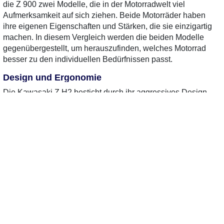
die Z 900 zwei Modelle, die in der Motorradwelt viel
Aufmerksamkeit auf sich ziehen. Beide Motorräder haben
ihre eigenen Eigenschaften und Stärken, die sie einzigartig
machen. In diesem Vergleich werden die beiden Modelle
gegenübergestellt, um herauszufinden, welches Motorrad
besser zu den individuellen Bedürfnissen passt.
Design und Ergonomie
Die Kawasaki Z H2 besticht durch ihr aggressives Design
und die markanten Linien, die sofort ins Auge fallen. Sie
vermittelt Kraft und Dynamik. Im Vergleich dazu hat die Z
900 ein etwas klassischeres Naked-Bike-Design, das
ebenfalls sehr ansprechend ist, aber weniger futuristisch
wirkt. Beide Motorräder bieten eine bequeme Sitzposition,
wobei die Z 900 etwas entspannter ist, was längere Fahrten
angenehmer macht.
Motor und Leistung
Die Z H2 ist mit einem sehr leistungsstarken 998-cm³-Motor
ausgestattet, der eine beeindruckende Leistung liefert. Das