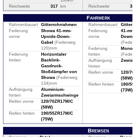
100km
Reichweite
317
km
Reichweite
35
Fahrwerk
Rahmenbauart
Gitterrohrrahmen
Rahmenbauart
Gitterr
Federung
Showa 41-mm-
Federung
41-mm-
vorne
Upside-Down-
vorne
Down-G
Gabel
(Federweg
(Feder
120)mm
Federung
Monofe
Federung
Horizontaler
hinten
(Feder
hinten
Backlink-
Aufhängung
Zweiar
Gasdruck-
hinten
Stoßdämpfer von
Reifen vorne
120/70
Showa
(Federweg
(58W)
134)mm
Reifen hinten
180/55
Aufhängung
Aluminium-
(73W)
hinten
Zweiarmschwinge
Reifen vorne
120/70ZR17M/C
(58W)
Reifen hinten
190/55ZR17M/C
(75W)
Bremsen