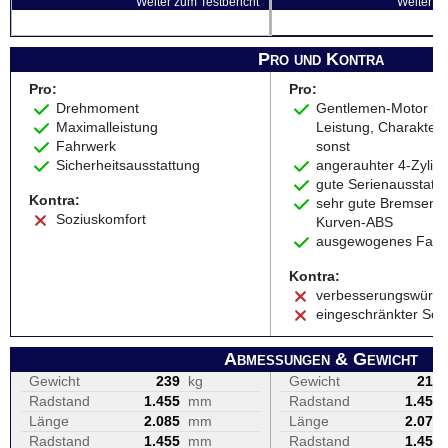
Weiter zum Testbericht
Weiter zu
Pro und Kontra
Pro:
Pro:
Drehmoment
Gentlemen-Motor mi
Maximalleistung
Leistung, Charakter
Fahrwerk
sonst
Sicherheitsausstattung
angerauhter 4-Zylin
gute Serienausstatt
Kontra:
sehr gute Bremsen m
Soziuskomfort
Kurven-ABS
ausgewogenes Fahrv
Kontra:
verbesserungswürdi
eingeschränkter Soz
Abmessungen & Gewicht
Gewicht
239
kg
Gewicht
213
Radstand
1.455
mm
Radstand
1.455
Länge
2.085
mm
Länge
2.070
Radstand
1.455
mm
Radstand
1.455