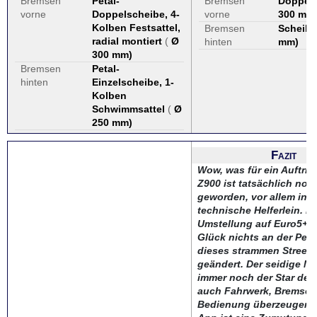
Bremsen
Petal-
Bremsen
Doppel
vorne
Doppelscheibe, 4-
vorne
300 mm
Kolben Festsattel,
Bremsen
Scheibe
radial montiert
(
Ø
hinten
mm
)
300 mm
)
Bremsen
Petal-
hinten
Einzelscheibe, 1-
Kolben
Schwimmsattel
(
Ø
250 mm
)
Fazit
Wow, was für ein Auftritt
Z900 ist tatsächlich noc
geworden, vor allem in 
technische Helferlein. Di
Umstellung auf Euro5+ 
Glück nichts an der Per
dieses strammen Streetf
geändert. Der seidige Mo
immer noch der Star der 
auch Fahrwerk, Bremse
Bedienung überzeugen. 