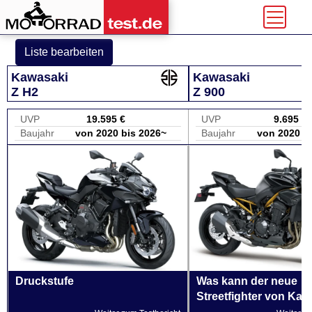
Liste bearbeiten
Kawasaki
Kawasaki
Z H2
Z 900
UVP
19.595 €
UVP
9.695 €
Baujahr
von 2020 bis 2026~
Baujahr
von 2020 b
Druckstufe
Was kann der neue
Streetfighter von Ka