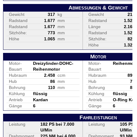
Abmessungen & Gewicht
Gewicht
317
kg
Gewicht
216
Radstand
1.677
mm
Radstand
1.521
Radstand
1.677
mm
Länge
2.160
Sitzhöhe:
773
mm
Radstand
1.521
Höhe
1.065
mm
Sitzhöhe:
820
Höhe
1.320
Motor
Motor-
Dreizylinder-DOHC-
Motor-
Reihenmot
Bauart
Reihenmotor
Bauart
Hubraum
2.458
ccm
Hubraum
895
Hub
86
mm
Hub
77
Bohrung
110
mm
Bohrung
86
Kühlung
flüssig
Kühlung
flüssig
Antrieb
Kardan
Antrieb
O-Ring Ket
Gänge
6
Gänge
6
Fahrleistungen
Leistung
182 PS bei 7.000
Leistung
105 PS b
U/Min
U/Min
Drehmoment
225 NM bei 4.000
Drehmoment
93 NM b