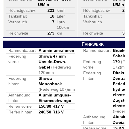
U/Min
U/Min
Höchstgeschw.
221
km/h
Höchstgeschw.
21
Tankinhalt
18
Liter
Tankinhalt
1
Verbrauch
7
l pro
Verbrauch
100km
Reichweite
273
km
Reichweite
36
Fahrwerk
Rahmenbauart
Aluminiumrahmen
Rahmenbauart
Brücken
Schalen
Federung
Showa 47 mm
vorne
Upside-Down-
Federung
170
(Fe
Gabel
(Federweg
vorne
172)mm
120)mm
Federung
Direkt 
Federung
Showa
hinten
Zentralf
hinten
Monoshock
Federba
(Federweg 107)mm
hydraul
einstell
Aufhängung
Aluminiumguss-
Zugstu
hinten
Einarmschwinge
einstell
Reifen vorne
150/80 R17 V
(Federw
Reifen hinten
240/50 R16 V
Aufhängung
Alumini
hinten
Zweiar
Reifen vorne
120/70 