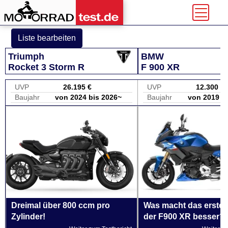
Liste bearbeiten
Triumph
BMW
Rocket 3 Storm R
F 900 XR
UVP
26.195 €
UVP
12.300 €
Baujahr
von 2024 bis 2026~
Baujahr
von 2019 b
Dreimal über 800 ccm pro
Was macht das erste F
Zylinder!
der F900 XR besser?