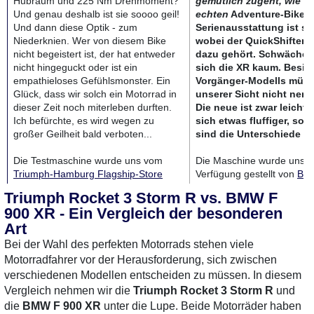
Hubraum und 225 Nm Drehmoment?
gemütlich zugeht, wie a
Und genau deshalb ist sie soooo geil!
echten
Adventure-Bike. 
Und dann diese Optik - zum
Serienausstattung ist se
Niederknien. Wer von diesem Bike
wobei der QuickShifter l
nicht begeistert ist, der hat entweder
dazu gehört. Schwächen 
nicht hingeguckt oder ist ein
sich die XR kaum. Besitz
empathieloses Gefühlsmonster. Ein
Vorgänger-Modells müs
Glück, dass wir solch ein Motorrad in
unserer Sicht nicht ner
dieser Zeit noch miterleben durften.
Die neue ist zwar leichte
Ich befürchte, es wird wegen zu
sich etwas fluffiger, so 
großer Geilheit bald verboten...
sind die Unterschiede ab
Die Testmaschine wurde uns vom
Die Maschine wurde uns z
Triumph-Hamburg Flagship-Store
Verfügung gestellt von
Ber
QBike
zur Verfügung gestellt. Es
Söhne
in
Neumünster
. Dor
Triumph Rocket 3 Storm R vs. BMW F
gehört zu einem der sieben
nicht nur jede Menge BM
900 XR - Ein Vergleich der besonderen
Weltwunder, dass man da
einfach
zur Probefahrt bereit, es g
Art
hinfahren
und eine Probefahrt mit
viele gebrauchte Maschin
Rocket 3 machen kann. Und wer das
bestaunen. Da sich die Fil
Bei der Wahl des perfekten Motorrads stehen viele
nicht macht, ist doof oder hat den
Ortsrand von Neumünster b
Motorradfahrer vor der Herausforderung, sich zwischen
Schuss nicht gehört. Ende der
man schnurstracks auf La
verschiedenen Modellen entscheiden zu müssen. In diesem
Durchsage.
oder auch auf der Autoba
Vergleich nehmen wir die
Triumph Rocket 3 Storm R
und
unterwegs und kann dem T
die
BMW F 900 XR
unter die Lupe. Beide Motorräder haben
so richtig auf den Zahn füh