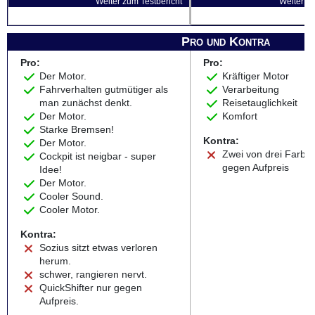
Weiter zum Testbericht
Weiter zu
Pro und Kontra
Pro:
Pro:
Der Motor.
Kräftiger Motor
Fahrverhalten gutmütiger als
Verarbeitung
man zunächst denkt.
Reisetauglichkeit
Der Motor.
Komfort
Starke Bremsen!
Kontra:
Der Motor.
Zwei von drei Farbe
Cockpit ist neigbar - super
gegen Aufpreis
Idee!
Der Motor.
Cooler Sound.
Cooler Motor.
Kontra:
Sozius sitzt etwas verloren
herum.
schwer, rangieren nervt.
QuickShifter nur gegen
Aufpreis.