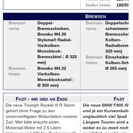
Reifen hinten
180/55 
Bremsen
Bremsen
Doppel-
Bremsen
Doppelschei
vorne
Bremsscheiben,
vorne
schwimmend 
Brembo M4.30
Bremsscheibe
Stylema® Radial-
Kolben-
Vierkolben-
Radialbremss
Monoblock-
320 mm
)
Bremssättel
(
Ø 320
Bremsen
Einscheibenb
mm
)
hinten
Kolben-Schw
Bremsen
Brembo M4.32
Ø 265 mm
)
hinten
Vierkolben-
Monoblocksattel
(
Ø 300 mm
)
Fazit - wir sind am Ende
Fazit
Die neue Triumph Rocket III R Storm
Die neue BMW F900 XR i
gehört ohne Frage zu den
und je ein Kurvenräuber,
unvernünftigsten Motorrädern unserer
unglaublich viel Spaß ber
Zeit. Wer bitte braucht einen
Längere Touren sind au
Motorrad-Motor mit 2,5 Litern
wobei es zu zweit nicht 