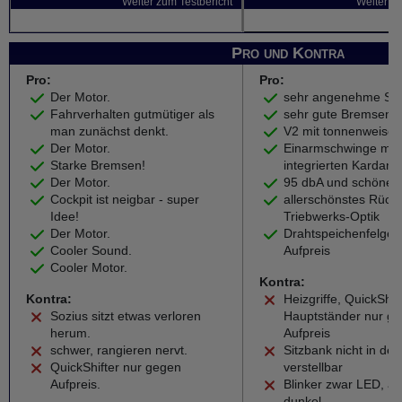
Weiter zum Testbericht
Weiter zu
Pro und Kontra
Pro:
Pro:
Der Motor.
sehr angenehme Sitz
Fahrverhalten gutmütiger als
sehr gute Bremsen
man zunächst denkt.
V2 mit tonnenweise 
Der Motor.
Einarmschwinge mit
Starke Bremsen!
integrierten Kardana
Der Motor.
95 dbA und schöner
Cockpit ist neigbar - super
allerschönstes Rückli
Idee!
Triebwerks-Optik
Der Motor.
Drahtspeichenfelge
Cooler Sound.
Aufpreis
Cooler Motor.
Kontra:
Kontra:
Heizgriffe, QuickShif
Sozius sitzt etwas verloren
Hauptständer nur g
herum.
Aufpreis
schwer, rangieren nervt.
Sitzbank nicht in de
QuickShifter nur gegen
verstellbar
Aufpreis.
Blinker zwar LED, a
dunkel