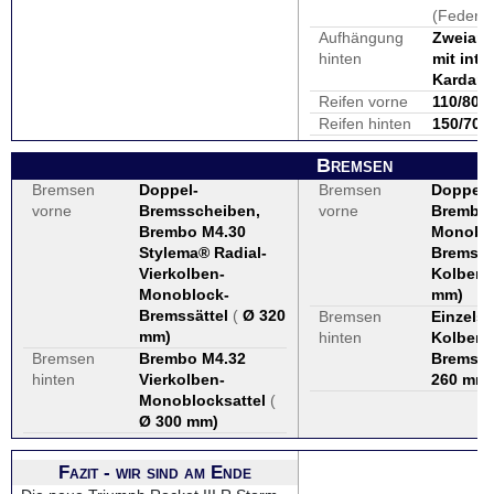
(Federw
Aufhängung
Zweiar
hinten
mit inte
Kardan
Reifen vorne
110/80 -
Reifen hinten
150/70 -
Bremsen
Bremsen
Doppel-
Bremsen
Doppels
vorne
Bremsscheiben,
vorne
Brembo 
Brembo M4.30
Monobl
Stylema® Radial-
Bremssät
Vierkolben-
Kolben
Monoblock-
mm
)
Bremssättel
(
Ø 320
Bremsen
Einzelsc
mm
)
hinten
Kolben-
Bremsen
Brembo M4.32
Bremssa
hinten
Vierkolben-
260 mm
)
Monoblocksattel
(
Ø 300 mm
)
Fazit - wir sind am Ende