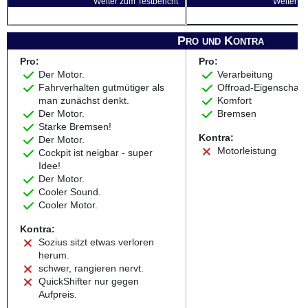
Weiter zum Testbericht
Weiter zu
Pro und Kontra
Pro:
Pro:
Der Motor.
Verarbeitung
Fahrverhalten gutmütiger als
Offroad-Eigenschaft
man zunächst denkt.
Komfort
Der Motor.
Bremsen
Starke Bremsen!
Kontra:
Der Motor.
Motorleistung
Cockpit ist neigbar - super
Idee!
Der Motor.
Cooler Sound.
Cooler Motor.
Kontra:
Sozius sitzt etwas verloren
herum.
schwer, rangieren nervt.
QuickShifter nur gegen
Aufpreis.