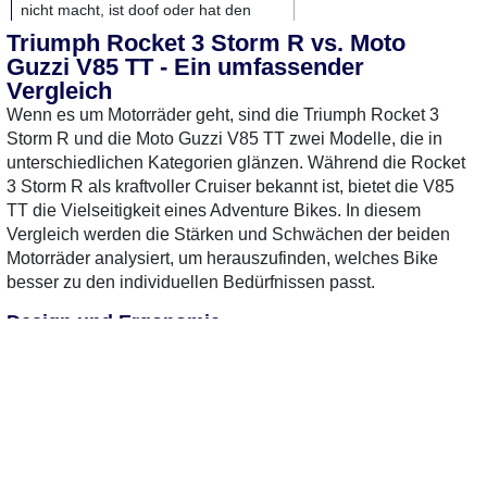
nicht macht, ist doof oder hat den
Schuss nicht gehört. Ende der
Triumph Rocket 3 Storm R vs. Moto
Durchsage.
Guzzi V85 TT - Ein umfassender
Vergleich
MotorradTest.de auf YouTube
Wenn es um Motorräder geht, sind die Triumph Rocket 3
Storm R und die Moto Guzzi V85 TT zwei Modelle, die in
unterschiedlichen Kategorien glänzen. Während die Rocket
3 Storm R als kraftvoller Cruiser bekannt ist, bietet die V85
TT die Vielseitigkeit eines Adventure Bikes. In diesem
Vergleich werden die Stärken und Schwächen der beiden
Motorräder analysiert, um herauszufinden, welches Bike
besser zu den individuellen Bedürfnissen passt.
Design und Ergonomie
Die Triumph Rocket 3 Storm R besticht durch ihr markantes
und aggressives Design. Mit ihrer massiven Präsenz und
dem charakteristischen Dreizylindermotor zieht sie sofort die
Blicke auf sich. Die Sitzposition ist entspannt, aber eher auf
Cruisen ausgelegt, was lange Fahrten angenehm macht.