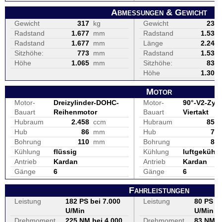
Abmessungen & Gewicht
Gewicht
317
kg
Gewicht
230
Radstand
1.677
mm
Radstand
1.530
Radstand
1.677
mm
Länge
2.240
Sitzhöhe:
773
mm
Radstand
1.530
Höhe
1.065
mm
Sitzhöhe:
830
Höhe
1.300
Motor
Motor-
Dreizylinder-DOHC-
Motor-
90°-V2-Zyli
Bauart
Reihenmotor
Bauart
Viertakt
Hubraum
2.458
ccm
Hubraum
853
Hub
86
mm
Hub
77
Bohrung
110
mm
Bohrung
84
Kühlung
flüssig
Kühlung
luftgekühlt
Antrieb
Kardan
Antrieb
Kardan
Gänge
6
Gänge
6
Fahrleistungen
Leistung
182 PS bei 7.000
Leistung
80 PS be
U/Min
U/Min
Drehmoment
225 NM bei 4.000
Drehmoment
83 NM b