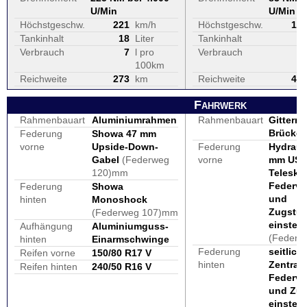
U/Min
U/Min
Höchstgeschw.
221
km/h
Höchstgeschw.
19
Tankinhalt
18
Liter
Tankinhalt
2
Verbrauch
7
l pro
Verbrauch
100km
Reichweite
273
km
Reichweite
46
Fahrwerk
Rahmenbauart
Aluminiumrahmen
Rahmenbauart
Gitterro
Brücke
Federung
Showa 47 mm
vorne
Upside-Down-
Federung
Hydraul
Gabel
(Federweg
vorne
mm USD
120)mm
Telesko
Federv
Federung
Showa
und
hinten
Monoshock
Zugstu
(Federweg 107)mm
einstell
Aufhängung
Aluminiumguss-
(Federw
hinten
Einarmschwinge
Federung
seitlich
Reifen vorne
150/80 R17 V
hinten
Zentralf
Reifen hinten
240/50 R16 V
Federv
und Zu
einstell