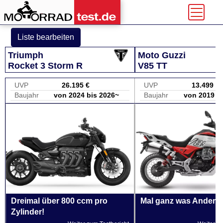
Liste bearbeiten
Triumph
Moto Guzzi
Rocket 3 Storm R
V85 TT
UVP
26.195 €
UVP
13.499 €
Baujahr
von 2024 bis 2026~
Baujahr
von 2019 b
Dreimal über 800 ccm pro
Mal ganz was Andere
Zylinder!