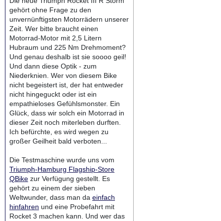
Die neue Triumph Rocket III R Storm
gehört ohne Frage zu den
unvernünftigsten Motorrädern unserer
Zeit. Wer bitte braucht einen
Motorrad-Motor mit 2,5 Litern
Hubraum und 225 Nm Drehmoment?
Und genau deshalb ist sie soooo geil!
Und dann diese Optik - zum
Niederknien. Wer von diesem Bike
nicht begeistert ist, der hat entweder
nicht hingeguckt oder ist ein
empathieloses Gefühlsmonster. Ein
Glück, dass wir solch ein Motorrad in
dieser Zeit noch miterleben durften.
Ich befürchte, es wird wegen zu
großer Geilheit bald verboten...
Die Testmaschine wurde uns vom
Triumph-Hamburg Flagship-Store
QBike
zur Verfügung gestellt. Es
gehört zu einem der sieben
Weltwunder, dass man da
einfach
hinfahren
und eine Probefahrt mit
Rocket 3 machen kann. Und wer das