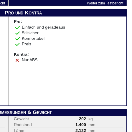
icht
Weiter zum Testbericht
Pro und Kontra
Pro:
Einfach und geradeaus
Stilsicher
Komfortabel
Preis
Kontra:
Nur ABS
bmessungen & Gewicht
Gewicht
202
kg
Radstand
1.400
mm
Länge
2.122
mm