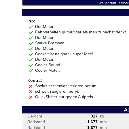
Weiter zum Testber
Pro:
Der Motor.
Fahrverhalten gutmütiger als man zunächst denkt.
Der Motor.
Starke Bremsen!
Der Motor.
Cockpit ist neigbar - super Idee!
Der Motor.
Cooler Sound.
Cooler Motor.
Kontra:
Sozius sitzt etwas verloren herum.
schwer, rangieren nervt.
QuickShifter nur gegen Aufpreis.
A
Gewicht
317
kg
Radstand
1.677
mm
Radstand
1.677
mm