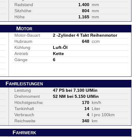
Radstand
1.400
mm
Sitzhöhe:
804
mm
Höhe
1.165
mm
Motor
Motor-Bauart
2 -Zylinder 4 Takt Reihenmotor
Hubraum
648
ccm
Kühlung
Luft-Öl
Antrieb
Kette
Gänge
6
Fahrleistungen
Leistung
47 PS bei 7.100 U/Min
Drehmoment
52 NM bei 5.150 U/Min
Höchstgeschw.
170
km/h
Tankinhalt
14
Liter
Verbrauch
4
l pro 100km
Reichweite
340
km
Fahrwerk