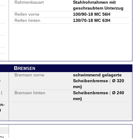
Rahmenbauart
Stahlrohrrahmen mit
geschraubtem Unterzug
Reifen vorne
100/90-18 MC 56H
Reifen hinten
130/70-18 MC 63H
Bremsen
Bremsen vorne
schwimmend gelagerte
®
Scheibenbremse
(
Ø 320
mm
)
(
Bremsen hinten
Scheibenbremse
(
Ø 240
mm
)
en-
0
zu