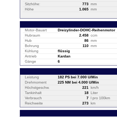
Sitzhöhe:
773
mm
Höhe
1.065
mm
Motor-Bauart
Dreizylinder-DOHC-Reihenmotor
Hubraum
2.458
ccm
Hub
86
mm
Bohrung
110
mm
Kühlung
flüssig
Antrieb
Kardan
Gänge
6
Leistung
182 PS bei 7.000 U/Min
Drehmoment
225 NM bei 4.000 U/Min
Höchstgeschw.
221
km/h
Tankinhalt
18
Liter
Verbrauch
7
l pro 100km
Reichweite
273
km