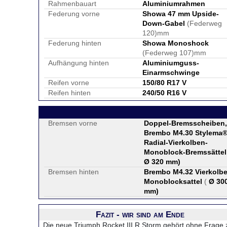
Rahmenbauart
Aluminiumrahmen
Federung vorne
Showa 47 mm Upside-
Down-Gabel
(Federweg
120)mm
Federung hinten
Showa Monoshock
(Federweg 107)mm
Aufhängung hinten
Aluminiumguss-
Einarmschwinge
Reifen vorne
150/80 R17 V
Reifen hinten
240/50 R16 V
Bremsen vorne
Doppel-Bremsscheiben,
Brembo M4.30 Stylema
Radial-Vierkolben-
Monoblock-Bremssättel
Ø 320 mm
)
Bremsen hinten
Brembo M4.32 Vierkolb
Monoblocksattel
(
Ø 30
mm
)
Fazit - wir sind am Ende
Die neue Triumph Rocket III R Storm gehört ohne Frage 