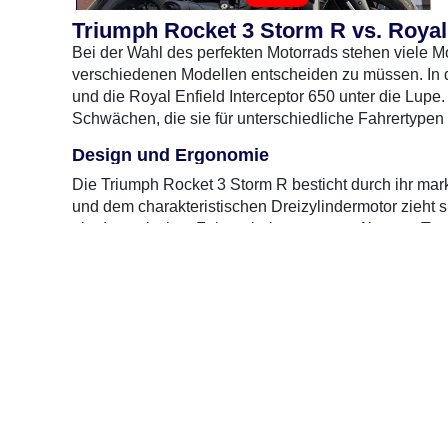
Triumph Rocket 3 Storm R vs. Royal 
Bei der Wahl des perfekten Motorrads stehen viele M
verschiedenen Modellen entscheiden zu müssen. In 
und die Royal Enfield Interceptor 650 unter die Lup
Schwächen, die sie für unterschiedliche Fahrertypen 
Design und Ergonomie
Die Triumph Rocket 3 Storm R besticht durch ihr mar
und dem charakteristischen Dreizylindermotor zieht sie 
ein dynamisches Fahrverhalten sorgt, auf langen To
Im Gegensatz dazu bietet die Royal Enfield Intercepto
0 Gebrauchte
gefunden
: Keine Preise verfügbar
leichter und hat eine entspanntere Sitzposition, die s
vermittelt ein nostalgisches Gefühl und ist ideal für C
Motor und Leistung
Die Rocket 3 Storm R ist mit einem beeindruckenden
Drehmoment liefert. Das macht sie zu einem echten K
atemberaubend und die Fahrdynamik ist sportlich und