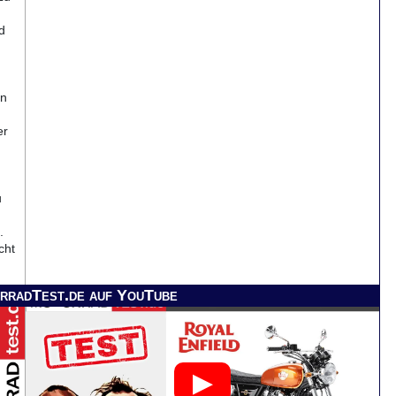
d
in
er
u
.
cht
rradTest.de auf YouTube