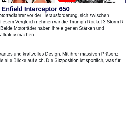
Enfield Interceptor 650
otorradfahrer vor der Herausforderung, sich zwischen
diesem Vergleich nehmen wir die Triumph Rocket 3 Storm R
e. Beide Motorräder haben ihre eigenen Stärken und
attraktiv machen.
kantes und kraftvolles Design. Mit ihrer massiven Präsenz
alle Blicke auf sich. Die Sitzposition ist sportlich, was für
uren aber etwas unbequem sein könnte.
r 650 ein klassisches und zeitloses Design. Sie ist etwas
0 Gebrauchte
gefunden
: Keine Preise verfügbar
ich hervorragend für längere Touren eignet. Die Interceptor
ruiser-Fans.
 2.500 ccm Motor ausgestattet, der enorme Leistung und
raftpaket auf der Straße. Die Beschleunigung ist
 direkt.