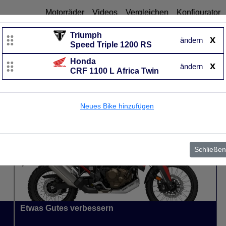
Motorräder
Videos
Vergleichen
Konfigurator
Triumph
x
ändern
Speed Triple 1200 RS
Honda
Honda
x
ändern
CRF 1100 L Africa Twin
CRF 1100 L Africa Twin
UVP
16.449 €
Baujahr
von 2019 bis 2026~
Neues Bike hinzufügen
Schließen
Etwas Gutes verbessern