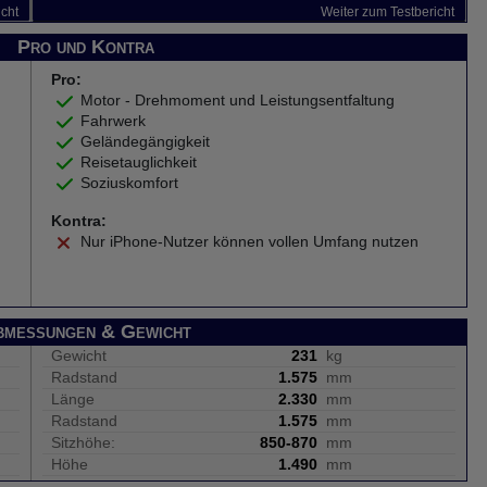
icht
Weiter zum Testbericht
Pro und Kontra
Pro:
Motor - Drehmoment und Leistungsentfaltung
Fahrwerk
Geländegängigkeit
Reisetauglichkeit
Soziuskomfort
Kontra:
Nur iPhone-Nutzer können vollen Umfang nutzen
bmessungen & Gewicht
Gewicht
231
kg
Radstand
1.575
mm
Länge
2.330
mm
Radstand
1.575
mm
Sitzhöhe:
850-870
mm
Höhe
1.490
mm