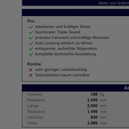
Weiter zum Testber
Pro:
elastischer und kräftiger Motor
fauchender Triple-Sound
präzises Fahrwerk und kräftige Bremsen
trotz Leistung einfach zu fahren
entspannte, aufrechte Sitzposition
komplette technische Ausstattung
Kontra:
sehr geringer Lenkeinschlag
Soziusfahrten kaum zumutbar
A
Gewicht
198
kg
Radstand
1.445
mm
Länge
2.090
mm
Radstand
1.445
mm
Sitzhöhe:
830
mm
Höhe
1.089
mm