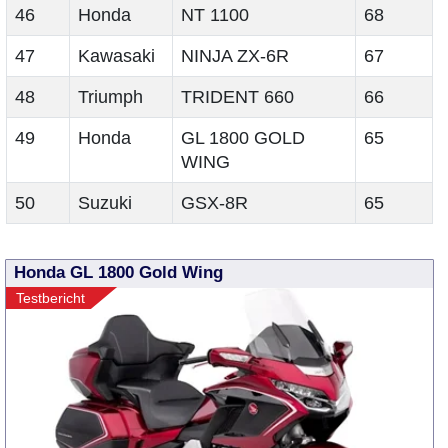
46
Honda
NT 1100
68
47
Kawasaki
NINJA ZX-6R
67
48
Triumph
TRIDENT 660
66
49
Honda
GL 1800 GOLD
65
WING
50
Suzuki
GSX-8R
65
Honda GL 1800 Gold Wing
Testbericht