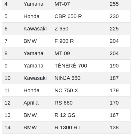
4
Yamaha
MT-07
255
5
Honda
CBR 650 R
230
6
Kawasaki
Z 650
225
7
BMW
F 900 R
204
8
Yamaha
MT-09
204
9
Yamaha
TÉNÉRÉ 700
190
10
Kawasaki
NINJA 650
187
11
Honda
NC 750 X
179
12
Aprilia
RS 660
170
13
BMW
R 12 GS
167
14
BMW
R 1300 RT
138