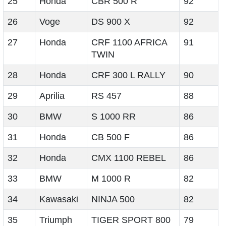
25
Honda
CBR 500 R
92
26
Voge
DS 900 X
92
27
Honda
CRF 1100 AFRICA
91
TWIN
28
Honda
CRF 300 L RALLY
90
29
Aprilia
RS 457
88
30
BMW
S 1000 RR
86
31
Honda
CB 500 F
86
32
Honda
CMX 1100 REBEL
86
33
BMW
M 1000 R
82
34
Kawasaki
NINJA 500
82
35
Triumph
TIGER SPORT 800
79