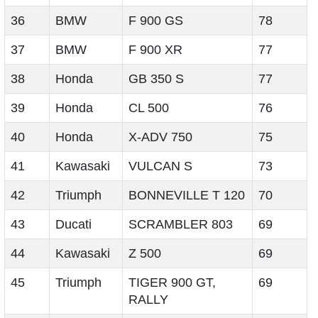
36
BMW
F 900 GS
78
37
BMW
F 900 XR
77
38
Honda
GB 350 S
77
39
Honda
CL 500
76
40
Honda
X-ADV 750
75
41
Kawasaki
VULCAN S
73
42
Triumph
BONNEVILLE T 120
70
43
Ducati
SCRAMBLER 803
69
44
Kawasaki
Z 500
69
45
Triumph
TIGER 900 GT,
69
RALLY