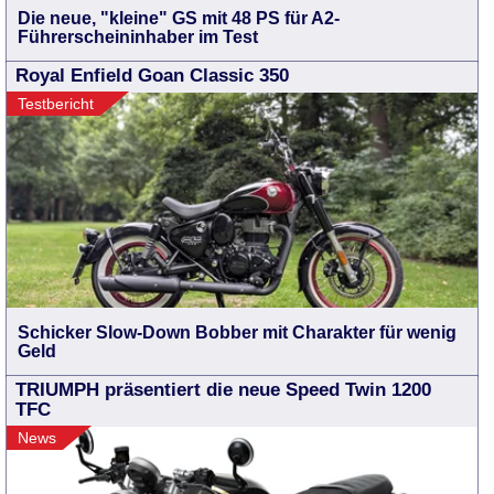
Die neue, "kleine" GS mit 48 PS für A2-
Führerscheininhaber im Test
Royal Enfield Goan Classic 350
Testbericht
Schicker Slow-Down Bobber mit Charakter für wenig
Geld
TRIUMPH präsentiert die neue Speed Twin 1200
TFC
News