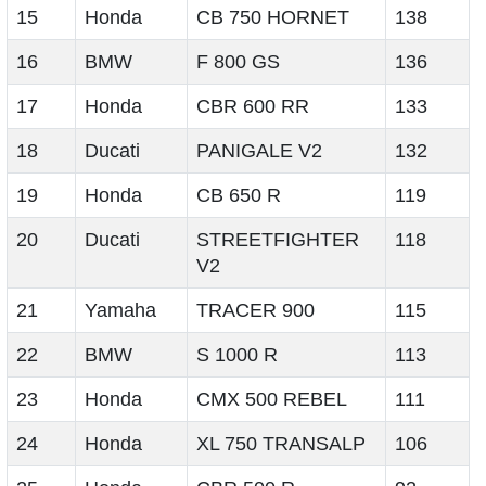
15
Honda
CB 750 HORNET
138
16
BMW
F 800 GS
136
17
Honda
CBR 600 RR
133
18
Ducati
PANIGALE V2
132
19
Honda
CB 650 R
119
20
Ducati
STREETFIGHTER
118
V2
21
Yamaha
TRACER 900
115
22
BMW
S 1000 R
113
23
Honda
CMX 500 REBEL
111
24
Honda
XL 750 TRANSALP
106