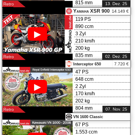
815 mm
13. Dez. 25
Retro
Yamaha XSR 900 GP im Test
14.149 €
119 PS
890 ccm
▶
3 Zyl
210 km/h
200 kg
835 mm
02. Dez. 25
Retro
7.720 €
Interceptor 650
47 PS
648 ccm
▶
2 Zyl
170 km/h
202 kg
804 mm
07. Nov. 25
Retro
VN 1600 Classic
67 PS
1.553 ccm