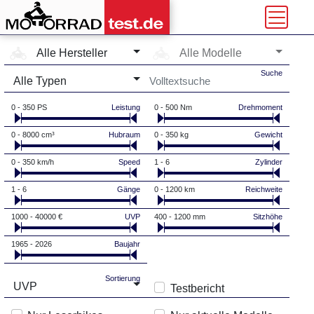
Hersteller-Auswahl
Modell-Auswahl
Alle Hersteller
Alle Modelle
Typ-Auswahl
Suche
Alle Typen
0 - 350 PS
Leistung
0 - 500 Nm
Drehmoment
0 - 8000 cm³
Hubraum
0 - 350 kg
Gewicht
0 - 350 km/h
Speed
1 - 6
Zylinder
1 - 6
Gänge
0 - 1200 km
Reichweite
1000 - 40000 €
UVP
400 - 1200 mm
Sitzhöhe
1965 - 2026
Baujahr
Sortierung
UVP
Testbericht