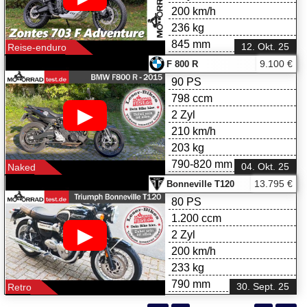
200 km/h
236 kg
845 mm
12. Okt. 25
Reise-enduro
9.100 €
F 800 R
90 PS
798 ccm
▶
2 Zyl
210 km/h
203 kg
790-820 mm
04. Okt. 25
Naked
13.795 €
Bonneville T120
80 PS
1.200 ccm
▶
2 Zyl
200 km/h
233 kg
790 mm
30. Sept. 25
Retro