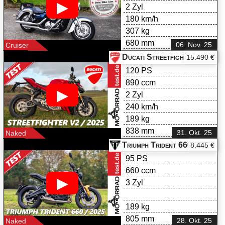
▶
2 Zyl
180 km/h
307 kg
680 mm
06. Nov. 25
Cruiser
Ducati Streetfighter V2 Test 2025
15.490 €
120 PS
890 ccm
▶
2 Zyl
240 km/h
189 kg
838 mm
31. Okt. 25
Naked
Triumph Trident 660 2025 im Test
8.445 €
95 PS
660 ccm
▶
3 Zyl
189 kg
805 mm
28. Okt. 25
Naked