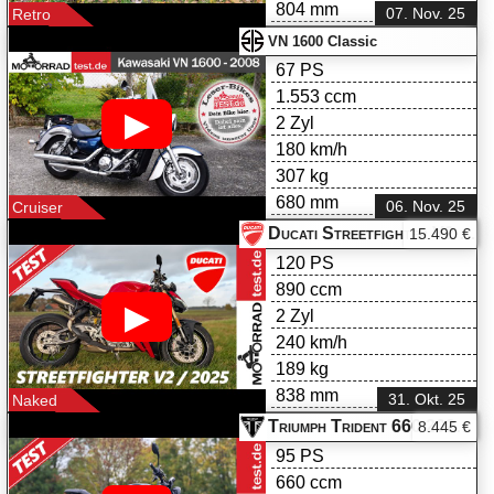
804 mm
07. Nov. 25
Retro
VN 1600 Classic
67 PS
1.553 ccm
▶
2 Zyl
180 km/h
307 kg
680 mm
06. Nov. 25
Cruiser
Ducati Streetfighter V2 Test 2025
15.490 €
120 PS
890 ccm
▶
2 Zyl
240 km/h
189 kg
838 mm
31. Okt. 25
Naked
Triumph Trident 660 2025 im Test
8.445 €
95 PS
660 ccm