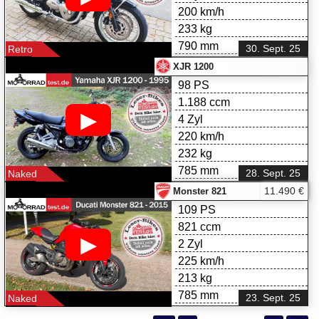
200 km/h
233 kg
790 mm
30. Sept. 25
Retro
XJR 1200
98 PS
1.188 ccm
▶
4 Zyl
220 km/h
232 kg
785 mm
28. Sept. 25
Naked
11.490 €
Monster 821
109 PS
821 ccm
▶
2 Zyl
225 km/h
213 kg
785 mm
23. Sept. 25
Naked