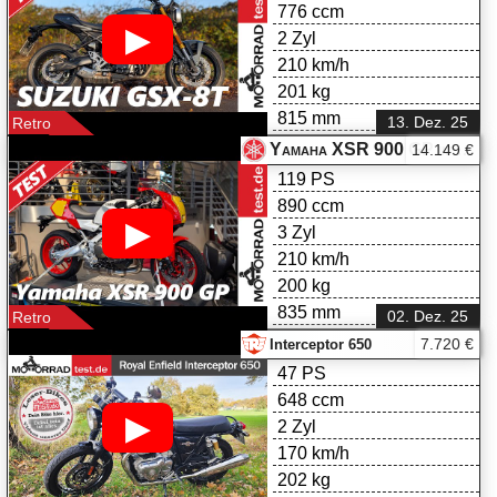
776 ccm
▶
2 Zyl
210 km/h
201 kg
815 mm
13. Dez. 25
Retro
Yamaha XSR 900 GP im Test
14.149 €
119 PS
890 ccm
▶
3 Zyl
210 km/h
200 kg
835 mm
02. Dez. 25
Retro
7.720 €
Interceptor 650
47 PS
648 ccm
▶
2 Zyl
170 km/h
202 kg