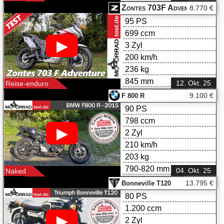
Zontes 703F Adventure im Test
8.770 €
95 PS
699 ccm
▶
3 Zyl
200 km/h
236 kg
845 mm
12. Okt. 25
Reise-enduro
9.100 €
F 800 R
90 PS
798 ccm
▶
2 Zyl
210 km/h
203 kg
790-820 mm
04. Okt. 25
Naked
13.795 €
Bonneville T120
80 PS
1.200 ccm
▶
2 Zyl