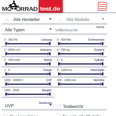
Hersteller-Auswahl
Modell-Auswahl
Alle Hersteller
Alle Modelle
Typ-Auswahl
Suche
Alle Typen
0 - 350 PS
Leistung
0 - 500 Nm
Drehmoment
0 - 8000 cm³
Hubraum
0 - 350 kg
Gewicht
0 - 350 km/h
Speed
1 - 6
Zylinder
1 - 6
Gänge
0 - 1200 km
Reichweite
1000 - 40000 €
UVP
400 - 1200 mm
Sitzhöhe
1965 - 2026
Baujahr
Sortierung
UVP
Testbericht