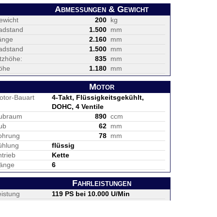
Abmessungen & Gewicht
ewicht
200
kg
adstand
1.500
mm
änge
2.160
mm
adstand
1.500
mm
itzhöhe:
835
mm
öhe
1.180
mm
Motor
otor-Bauart
4-Takt, Flüssigkeitsgekühlt,
DOHC, 4 Ventile
ubraum
890
ccm
ub
62
mm
ohrung
78
mm
ühlung
flüssig
trieb
Kette
änge
6
Fahrleistungen
eistung
119 PS bei 10.000 U/Min
rehmoment
93 NM bei 7.000 U/Min
öchstgeschw.
210
km/h