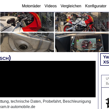
Motorräder
Videos
Vergleichen
Konfigurator
sch)
Ya
XS
U
B
tung, technische Daten, Probefahrt, Beschleunigung
yam.tr-automobile.de