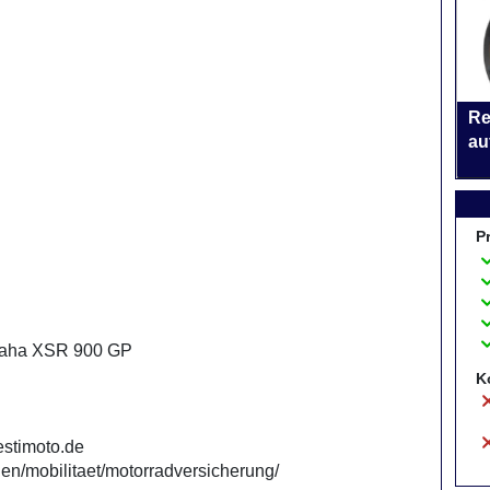
Re
au
P
amaha XSR 900 GP
K
/estimoto.de
en/mobilitaet/motorradversicherung/