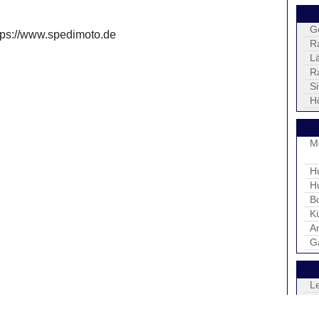
G
ttps://www.spedimoto.de
R
L
R
S
H
M
H
H
B
K
An
G
L
D
H