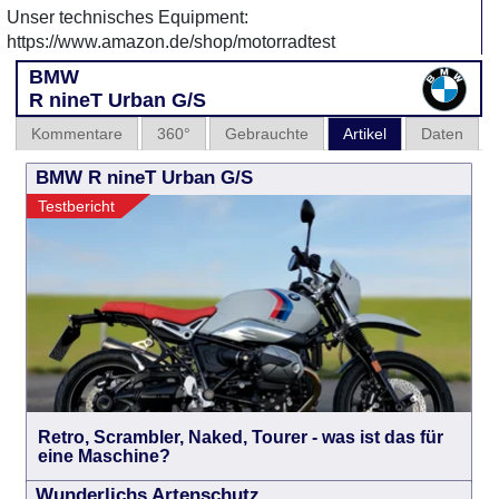
Unser technisches Equipment:
https://www.amazon.de/shop/motorradtest
BMW
R nineT Urban G/S
Kommentare
360°
Gebrauchte
Artikel
Daten
BMW R nineT Urban G/S
Testbericht
Retro, Scrambler, Naked, Tourer - was ist das für
eine Maschine?
Wunderlichs Artenschutz