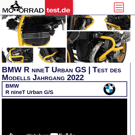
BMW R nineT Urban GS | Test des
Modells Jahrgang 2022
BMW
R nineT Urban G/S