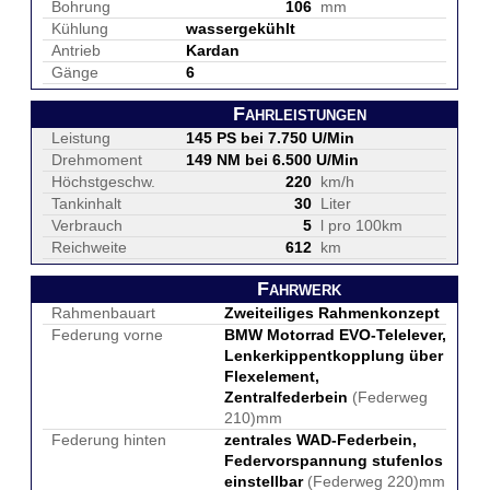
Bohrung
106
mm
Kühlung
wassergekühlt
Antrieb
Kardan
Gänge
6
Fahrleistungen
Leistung
145 PS bei 7.750 U/Min
Drehmoment
149 NM bei 6.500 U/Min
Höchstgeschw.
220
km/h
Tankinhalt
30
Liter
Verbrauch
5
l pro 100km
Reichweite
612
km
Fahrwerk
Rahmenbauart
Zweiteiliges Rahmenkonzept
Federung vorne
BMW Motorrad EVO-Telelever,
Lenkerkippentkopplung über
Flexelement,
Zentralfederbein
(Federweg
210)mm
Federung hinten
zentrales WAD-Federbein,
Federvorspannung stufenlos
einstellbar
(Federweg 220)mm