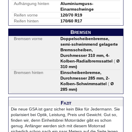
Aufhängung hinten
Aluminiumguss-
Einarmschwinge
Reifen vorne
120/70 R19
Reifen hinten
170/60 R17
Bremsen
Bremsen vorne
Doppelscheibenbremse,
semi-schwimmend gelagerte
Bremsscheiben,
Durchmesser 310 mm, 4-
Kolben-Radialbremssattel
(
Ø
310 mm
)
Bremsen hinten
Einscheibenbremse,
Durchmesser 285 mm, 2-
Kolben-Schwimmsattel
(
Ø
285 mm
)
Fazit
Die neue GSA ist ganz sicher kein Bike für Jedermann. Sie
polarisiert bei Optik, Leistung, Preis und Gewicht. Gut so,
finden wir, denn Einheitsbrei Motorräder gibt es schon
genug. Anfänger werden sich mit diesem Motorrad
sicherlich schon nach ein paar Metern auf die Seite legen,