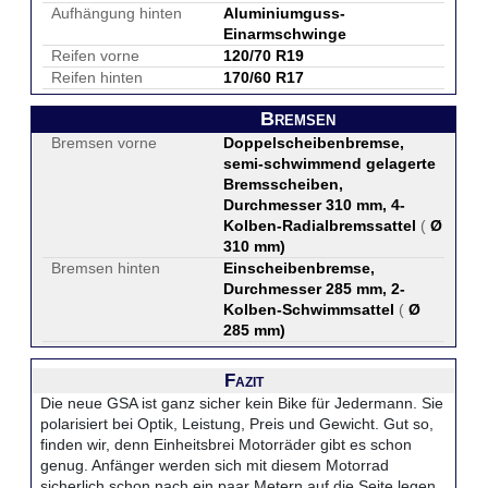
Aufhängung hinten
Aluminiumguss-
Einarmschwinge
Reifen vorne
120/70 R19
Reifen hinten
170/60 R17
Bremsen
Bremsen vorne
Doppelscheibenbremse,
semi-schwimmend gelagerte
Bremsscheiben,
Durchmesser 310 mm, 4-
Kolben-Radialbremssattel
(
Ø
310 mm
)
Bremsen hinten
Einscheibenbremse,
Durchmesser 285 mm, 2-
Kolben-Schwimmsattel
(
Ø
285 mm
)
Fazit
Die neue GSA ist ganz sicher kein Bike für Jedermann. Sie
polarisiert bei Optik, Leistung, Preis und Gewicht. Gut so,
finden wir, denn Einheitsbrei Motorräder gibt es schon
genug. Anfänger werden sich mit diesem Motorrad
sicherlich schon nach ein paar Metern auf die Seite legen,