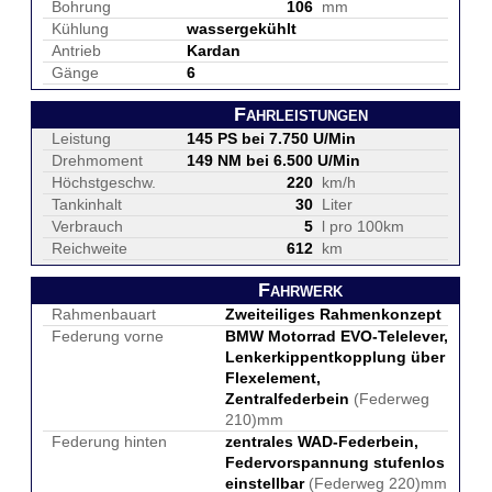
Bohrung
106
mm
Kühlung
wassergekühlt
Antrieb
Kardan
Gänge
6
Fahrleistungen
Leistung
145 PS bei 7.750 U/Min
Drehmoment
149 NM bei 6.500 U/Min
Höchstgeschw.
220
km/h
Tankinhalt
30
Liter
Verbrauch
5
l pro 100km
Reichweite
612
km
Fahrwerk
Rahmenbauart
Zweiteiliges Rahmenkonzept
Federung vorne
BMW Motorrad EVO-Telelever,
Lenkerkippentkopplung über
Flexelement,
Zentralfederbein
(Federweg
210)mm
Federung hinten
zentrales WAD-Federbein,
Federvorspannung stufenlos
einstellbar
(Federweg 220)mm