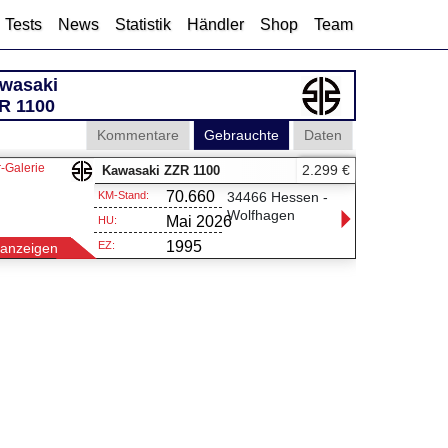
Tests
News
Statistik
Händler
Shop
Team
wasaki
R 1100
Kommentare
Gebrauchte
Daten
r-Galerie
2.299 €
Kawasaki ZZR 1100
70.660
KM-Stand:
34466 Hessen -
Wolfhagen
Mai 2026
HU:
1995
EZ:
nanzeigen