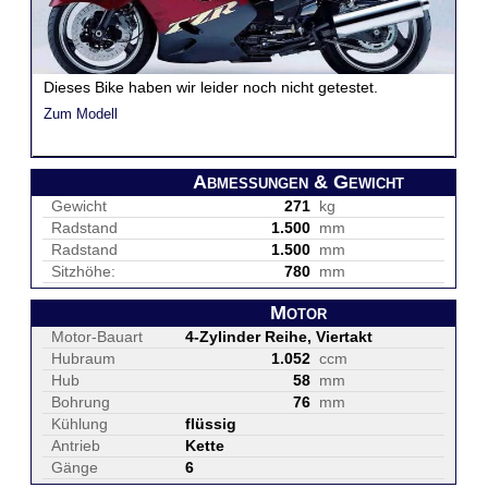
Dieses Bike haben wir leider noch nicht getestet.
Zum Modell
Abmessungen & Gewicht
Gewicht
271
kg
Radstand
1.500
mm
Radstand
1.500
mm
Sitzhöhe:
780
mm
Motor
Motor-Bauart
4-Zylinder Reihe, Viertakt
Hubraum
1.052
ccm
Hub
58
mm
Bohrung
76
mm
Kühlung
flüssig
Antrieb
Kette
Gänge
6