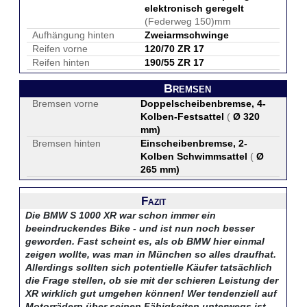
elektronisch geregelt
(Federweg 150)mm
Aufhängung hinten
Zweiarmschwinge
Reifen vorne
120/70 ZR 17
Reifen hinten
190/55 ZR 17
Bremsen
Bremsen vorne
Doppelscheibenbremse, 4-
Kolben-Festsattel
(
Ø 320
mm
)
Bremsen hinten
Einscheibenbremse, 2-
Kolben Schwimmsattel
(
Ø
265 mm
)
Fazit
Die BMW S 1000 XR war schon immer ein
beeindruckendes Bike - und ist nun noch besser
geworden. Fast scheint es, als ob BMW hier einmal
zeigen wollte, was man in München so alles draufhat.
Allerdings sollten sich potentielle Käufer tatsächlich
die Frage stellen, ob sie mit der schieren Leistung der
XR wirklich gut umgehen können! Wer tendenziell auf
Motorrädern über seinen Fähigkeiten unterwegs ist,