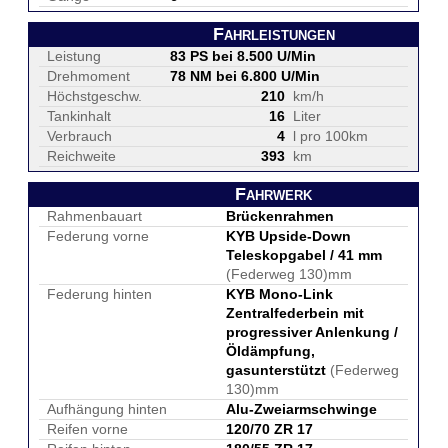
Fahrleistungen
Leistung
83 PS bei 8.500 U/Min
Drehmoment
78 NM bei 6.800 U/Min
Höchstgeschw.
210
km/h
Tankinhalt
16
Liter
Verbrauch
4
l pro 100km
Reichweite
393
km
Fahrwerk
Rahmenbauart
Brückenrahmen
Federung vorne
KYB Upside-Down
Teleskopgabel / 41 mm
(Federweg 130)mm
Federung hinten
KYB Mono-Link
Zentralfederbein mit
progressiver Anlenkung /
Öldämpfung,
gasunterstützt
(Federweg
130)mm
Aufhängung hinten
Alu-Zweiarmschwinge
Reifen vorne
120/70 ZR 17