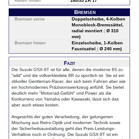
Reifen hinten
180/55 ZR 17
Bremsen
Bremsen vorne
Doppelscheibe, 4-Kolben
Monoblock-Bremssättel,
radial montiert
(
Ø 310
mm
)
Bremsen hinten
Einzelscheibe, 1-Kolben
Faustsattel
(
Ø 240 mm
)
Fazit
Die Suzuki GSX-8T ist für alle, denen die moderne 8S zu
"wild" und die vollverkleidete 8R zu sportlich ist. Sie ist ein
stilvoller Gentleman-Racer, der sich beim Fahren aber wie
ein hochmodernes Präzisionswerkzeug anfühlt. Sie bietet
deutlich mehr "Motorrad-Gefühl" und Power als die
Konkurrenz von Yamaha oder Kawasaki, lässt sich das
aber auch etwas kosten.
Angesichts der guten Verarbeitung, der gelungenen
Mischung aus Retro-Optik und moderner Technik sowie
der Sicherheitsausstattung geht das Preis-Leistungs-
Verhältnis noch in Ordnung. Die Suzuki GSX-8T ist ein